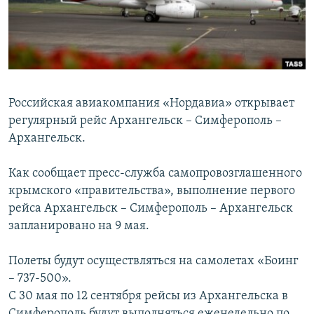
ПРИСОЕДИНЯЙТЕСЬ!
ПОБЕДИТЕЛЕЙ НЕ СУДЯТ?
КРЫМ.НЕПОКОРЕННЫЙ
ELIFBE
УКРАИНСКАЯ ПРОБЛЕМА КРЫМА
Российская авиакомпания «Нордавиа» открывает
Все сайты RFE/RL
регулярный рейс Архангельск – Симферополь –
Архангельск.
Как сообщает пресс-служба самопровозглашенного
крымского «правительства», выполнение первого
рейса Архангельск – Симферополь – Архангельск
запланировано на 9 мая.
Полеты будут осуществляться на самолетах «Боинг
– 737-500».
С 30 мая по 12 сентября рейсы из Архангельска в
Симферополь будут выполняться еженедельно по