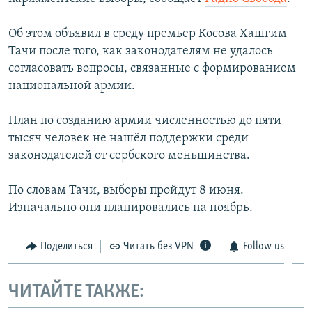
ПРИСОЕДИНЯЙТЕСЬ!
ПОБЕДИТЕЛЕЙ НЕ СУДЯТ?
Об этом объявил в среду премьер Косова Хашгим
КРЫМ.НЕПОКОРЕННЫЙ
Тачи после того, как законодателям не удалось
ELIFBE
согласовать вопросы, связанные с формированием
национальной армии.
УКРАИНСКАЯ ПРОБЛЕМА КРЫМА
Все сайты RFE/RL
План по созданию армии численностью до пяти
тысяч человек не нашёл поддержки среди
законодателей от сербского меньшинства.
По словам Тачи, выборы пройдут 8 июня.
Изначально они планировались на ноябрь.
Поделиться
Читать без VPN
Follow us
ЧИТАЙТЕ ТАКЖЕ: