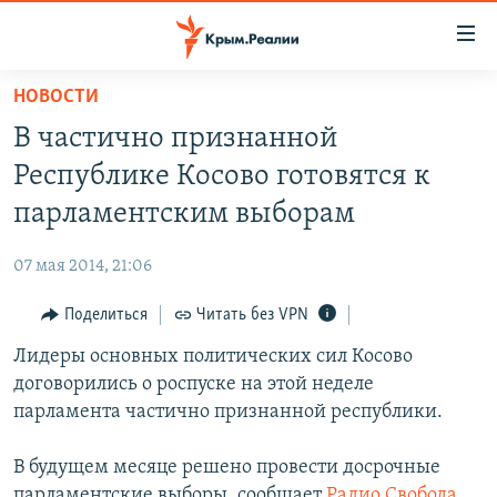
Доступность
ссылки
Вернуться
НОВОСТИ
к
НОВОСТИ
В частично признанной
основному
СПЕЦПРОЕКТЫ
содержанию
Республике Косово готовятся к
ВОДА
Вернутся
ГРУЗ 200
парламентским выборам
к
ИСТОРИЯ
КАРТА ВОЕННЫХ ОБЪЕКТОВ КРЫМА
главной
07 мая 2014, 21:06
ЕЩЕ
11 ЛЕТ ОККУПАЦИИ КРЫМА. 11 ИСТОРИЙ СОПРОТИВЛЕНИЯ
навигации
Вернутся
Поделиться
Читать без VPN
РАДІО СВОБОДА
ИНТЕРАКТИВ
к
Лидеры основных политических сил Косово
КАК ОБОЙТИ БЛОКИРОВКУ
ИНФОГРАФИКА
поиску
договорились о роспуске на этой неделе
ТЕЛЕПРОЕКТ КРЫМ.РЕАЛИИ
парламента частично признанной республики.
Українською
СОВЕТЫ ПРАВОЗАЩИТНИКОВ
Qırımtatar
В будущем месяце решено провести досрочные
ПРОПАВШИЕ БЕЗ ВЕСТИ
парламентские выборы, сообщает
Радио Свобода
.