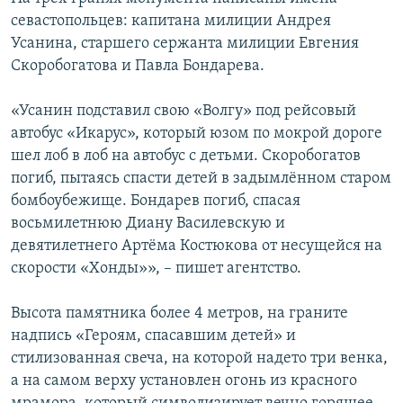
ПРИСОЕДИНЯЙТЕСЬ!
ПОБЕДИТЕЛЕЙ НЕ СУДЯТ?
севастопольцев: капитана милиции Андрея
Усанина, старшего сержанта милиции Евгения
КРЫМ.НЕПОКОРЕННЫЙ
Скоробогатова и Павла Бондарева.
ELIFBE
«Усанин подставил свою «Волгу» под рейсовый
УКРАИНСКАЯ ПРОБЛЕМА КРЫМА
автобус «Икарус», который юзом по мокрой дороге
Все сайты RFE/RL
шел лоб в лоб на автобус с детьми. Скоробогатов
погиб, пытаясь спасти детей в задымлённом старом
бомбоубежище. Бондарев погиб, спасая
восьмилетнюю Диану Василевскую и
девятилетнего Артёма Костюкова от несущейся на
скорости «Хонды»», – пишет агентство.
Высота памятника более 4 метров, на граните
надпись «Героям, спасавшим детей» и
стилизованная свеча, на которой надето три венка,
а на самом верху установлен огонь из красного