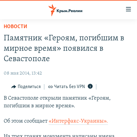
Доступность
ссылки
Вернуться
НОВОСТИ
к
НОВОСТИ
Памятник «Героям, погибшим в
основному
СПЕЦПРОЕКТЫ
содержанию
мирное время» появился в
ВОДА
Вернутся
ГРУЗ 200
Севастополе
к
ИСТОРИЯ
КАРТА ВОЕННЫХ ОБЪЕКТОВ КРЫМА
главной
08 мая 2014, 13:42
ЕЩЕ
11 ЛЕТ ОККУПАЦИИ КРЫМА. 11 ИСТОРИЙ СОПРОТИВЛЕНИЯ
навигации
Вернутся
Поделиться
Читать без VPN
РАДІО СВОБОДА
ИНТЕРАКТИВ
к
В Севастополе открыли памятник «Героям,
КАК ОБОЙТИ БЛОКИРОВКУ
ИНФОГРАФИКА
поиску
погибшим в мирное время».
ТЕЛЕПРОЕКТ КРЫМ.РЕАЛИИ
Українською
Об этом сообщает
«Интерфакс-Украины».
СОВЕТЫ ПРАВОЗАЩИТНИКОВ
Qırımtatar
ПРОПАВШИЕ БЕЗ ВЕСТИ
На трех гранях монумента написаны имена