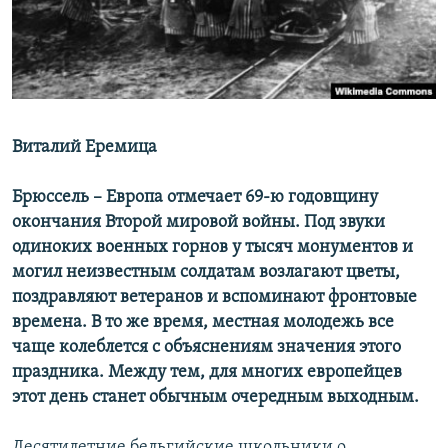
ПРИСОЕДИНЯЙТЕСЬ!
ПОБЕДИТЕЛЕЙ НЕ СУДЯТ?
КРЫМ.НЕПОКОРЕННЫЙ
ELIFBE
УКРАИНСКАЯ ПРОБЛЕМА КРЫМА
Виталий Еремица
Все сайты RFE/RL
Брюссель – Европа отмечает 69-ю годовщину
окончания Второй мировой войны. Под звуки
одиноких военных горнов у тысяч монументов и
могил неизвестным солдатам возлагают цветы,
поздравляют ветеранов и вспоминают фронтовые
времена. В то же время, местная молодежь все
чаще колеблется с объяснениям значения этого
праздника. Между тем, для многих европейцев
этот день станет обычным очередным выходным.
Десятилетние бельгийские школьники о