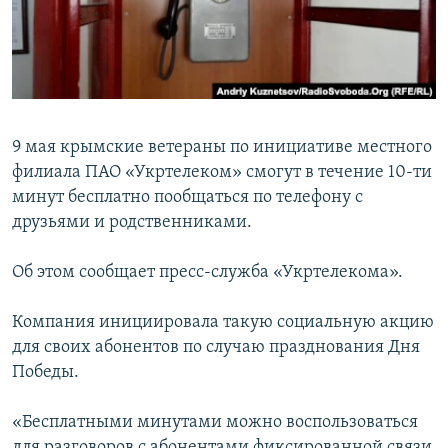
ПРИСОЕДИНЯЙТЕСЬ!
ПОБЕДИТЕЛЕЙ НЕ СУДЯТ?
КРЫМ.НЕПОКОРЕННЫЙ
ELIFBE
УКРАИНСКАЯ ПРОБЛЕМА КРЫМА
9 мая крымские ветераны по инициативе местного
Все сайты RFE/RL
филиала ПАО «Укртелеком» смогут в течение 10-ти
минут бесплатно пообщаться по телефону с
друзьями и родственниками.
Об этом сообщает пресс-служба «Укртелекома».
Компания инициировала такую социальную акцию
для своих абонентов по случаю празднования Дня
Победы.
«Бесплатными минутами можно воспользоваться
для разговоров с абонентами фиксированной связи