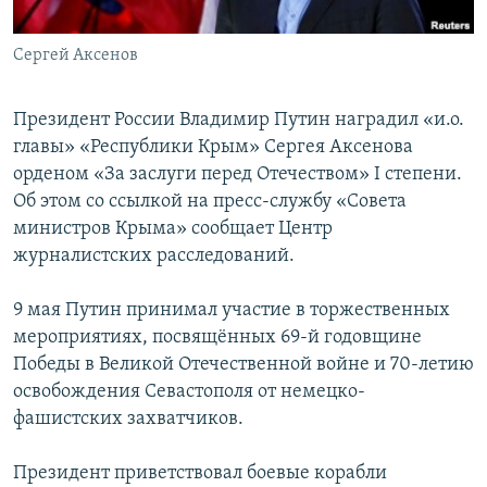
ПРИСОЕДИНЯЙТЕСЬ!
ПОБЕДИТЕЛЕЙ НЕ СУДЯТ?
Сергей Аксенов
КРЫМ.НЕПОКОРЕННЫЙ
ELIFBE
Президент России Владимир Путин наградил «и.о.
УКРАИНСКАЯ ПРОБЛЕМА КРЫМА
главы» «Республики Крым» Сергея Аксенова
Все сайты RFE/RL
орденом «За заслуги перед Отечеством» I степени.
Об этом со ссылкой на пресс-службу «Совета
министров Крыма» сообщает Центр
журналистских расследований.
9 мая Путин принимал участие в торжественных
мероприятиях, посвящённых 69-й годовщине
Победы в Великой Отечественной войне и 70-летию
освобождения Севастополя от немецко-
фашистских захватчиков.
Президент приветствовал боевые корабли