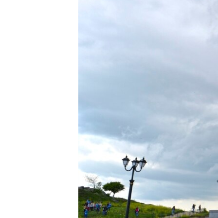
ПОБЕДИТЕЛЕЙ НЕ СУДЯТ?
КРЫМ.НЕПОКОРЕННЫЙ
ELIFBE
УКРАИНСКАЯ ПРОБЛЕМА КРЫМА