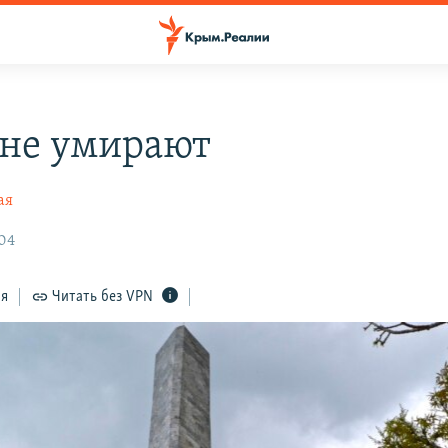
 не умирают
ая
:04
ся
Читать без VPN