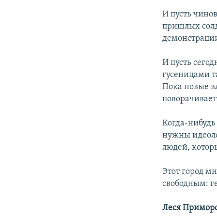
И пусть чинов
пришлых солд
демонстрации
И пусть сего
гусеницами т
Пока новые в
поворачивает
Когда-нибудь
нужны идеоло
людей, котор
Этот город мн
свободным: г
Леся Примор