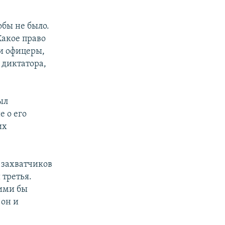
обы не было.
Какое право
ти офицеры,
 диктатора,
ыл
 о его
их
 захватчиков
 третья.
кими бы
 он и