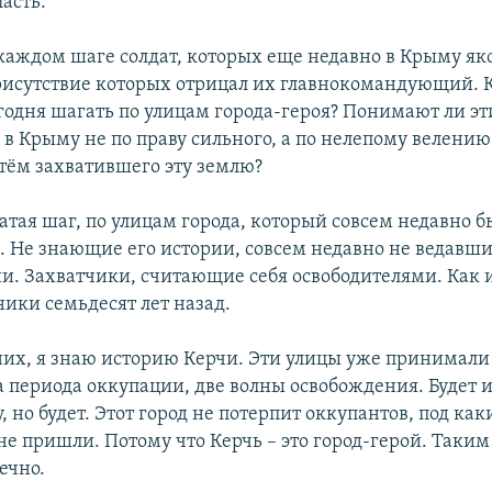
асть.
 каждом шаге солдат, которых еще недавно в Крыму як
рисутствие которых отрицал их главнокомандующий. 
годня шагать по улицам города-героя? Понимают ли э
 в Крыму не по праву сильного, а по нелепому велению
ём захватившего эту землю?
атая шаг, по улицам города, который совсем недавно б
 Не знающие его истории, совсем недавно не ведавшие
и. Захватчики, считающие себя освободителями. Как 
ики семьдесят лет назад.
 них, я знаю историю Керчи. Эти улицы уже принимали
 периода оккупации, две волны освобождения. Будет и
у, но будет. Этот город не потерпит оккупантов, под ка
е пришли. Потому что Керчь – это город-герой. Таким
ечно.