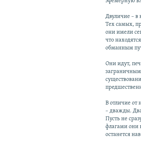
эфемерную вл
Двуличие – в
Тех самых, п
они имели се
что находятся
обманным пут
Они идут, печ
заграничным.
существовани
предшественн
В отличие от
– дважды. Два
Пусть не сраз
флагами они н
останется нав