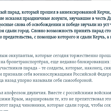
ный парад, который прошел в аннексированной Керчи, 
ле исказил праздничные лозунги, звучавшие в честь Д
фосные слова об освобождении и победе звучали из уст
оя сдали город. Словно возможность принять парад сто
 предательства, с помощью которого и сдали Керчь, а 
мым оккупантам, которые сегодня торжественно прош
и на бронетранспортёрах, еще недавно блокировавших
участников парада – те солдаты, которые, наконец, сн
и признали себя военнослужащими Российской Федера
ца назад упорно называли себя самообороной.
тал апофеозом двуличия. Вместе с российскими войскам
ими Крым, маршировали те, кто не препятствовал эт
этот парад чиновники, которые сдали город, чтобы со