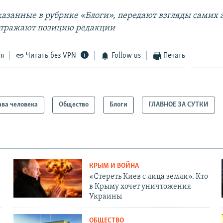
азанные в рубрике «Блоги», передают взгляды самих а
отражают позицию редакции
ся
Читать без VPN
Follow us
Печать
ва человека
Общество
Блоги
ГЛАВНОЕ ЗА СУТКИ
КРЫМ И ВОЙНА
«Стереть Киев с лица земли». Кто
в Крыму хочет уничтожения
Украины
ОБЩЕСТВО