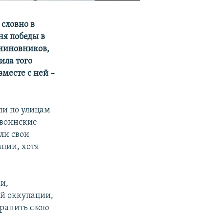
словно в
ня победы в
 чиновников,
ила того
вместе с ней –
ли по улицам
 воинские
яли свои
ции, хотя
и,
ой оккупации,
хранить свою