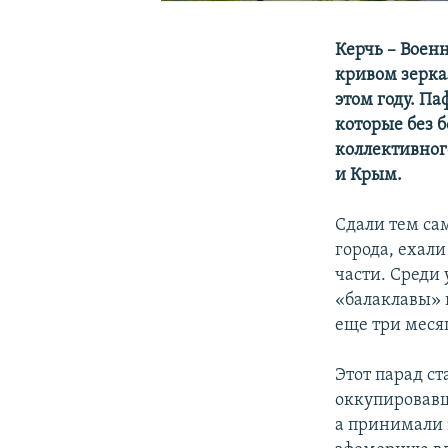
Керчь – Воен
кривом зерка
этом году. Па
которые без б
коллективного
и Крым.
Сдали тем са
города, ехал
части. Среди 
«балаклавы» 
еще три меся
Этот парад с
оккупировавш
а принимали 