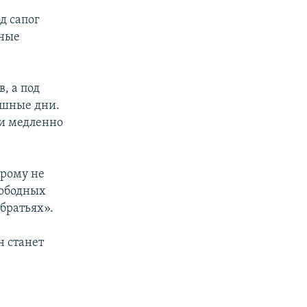
д сапог
рные
, а под
ашные дни.
ии медленно
орому не
вободных
братьях».
н станет