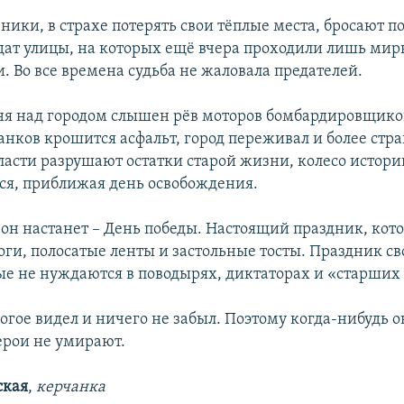
ники, в страхе потерять свои тёплые места, бросают по
ат улицы, на которых ещё вчера проходили лишь ми
. Во все времена судьба не жаловала предателей.
дня над городом слышен рёв моторов бомбардировщиков
анков крошится асфальт, город переживал и более стр
ласти разрушают остатки старой жизни, колесо истор
ся, приближая день освобождения.
 он настанет – День победы. Настоящий праздник, кот
ги, полосатые ленты и застольные тосты. Праздник с
ые не нуждаются в поводырях, диктаторах и «старших 
огое видел и ничего не забыл. Поэтому когда-нибудь о
ерои не умирают.
ская
,
керчанка