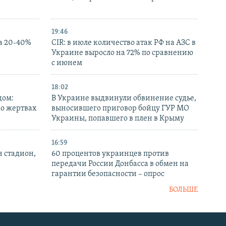
19:46
а 20-40%
CIR: в июле количество атак РФ на АЗС в
Украине выросло на 72% по сравнению
с июнем
18:02
дом:
В Украине выдвинули обвинение судье,
 о жертвах
выносившего приговор бойцу ГУР МО
Украины, попавшего в плен в Крыму
16:59
н стадион,
60 процентов украинцев против
передачи России Донбасса в обмен на
гарантии безопасности – опрос
БОЛЬШЕ