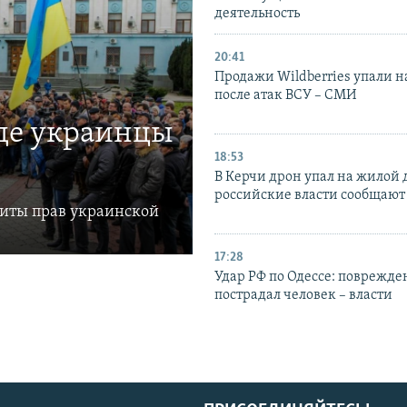
деятельность
20:41
Продажи Wildberries упали н
после атак ВСУ – СМИ
где украинцы
18:53
В Керчи дрон упал на жилой 
российские власти сообщают
щиты прав украинской
17:28
Удар РФ по Одессе: поврежде
пострадал человек – власти