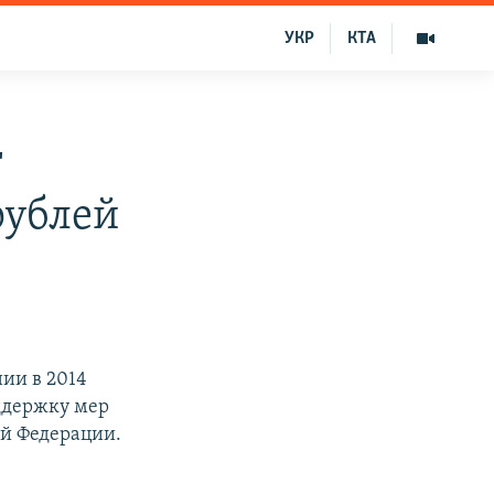
УКР
КТА
т
рублей
ии в 2014
ддержку мер
ой Федерации.