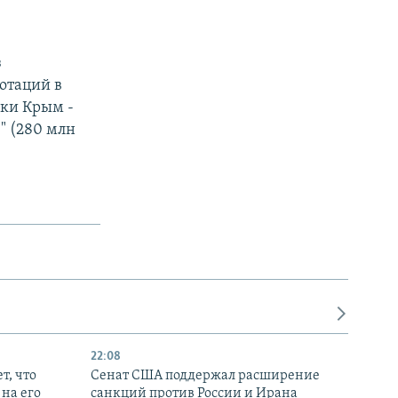
з
отаций в
ики Крым -
." (280 млн
22:08
т, что
Сенат США поддержал расширение
на его
санкций против России и Ирана