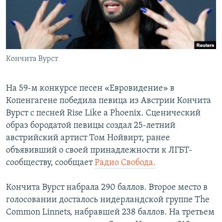
ПРИСОЕДИНЯЙТЕСЬ!
ПОБЕДИТЕЛЕЙ НЕ СУДЯТ?
КРЫМ.НЕПОКОРЕННЫЙ
ELIFBE
Кончита Вурст
УКРАИНСКАЯ ПРОБЛЕМА КРЫМА
Все сайты RFE/RL
На 59-м конкурсе песен «Евровидение» в
Копенгагене победила певица из Австрии Кончита
Вурст с песней Rise Like a Phoenix. Сценический
образ бородатой певицы создал 25-летний
австрийский артист Том Нойвирт, ранее
объявивший о своей принадлежности к ЛГБТ-
сообществу, сообщает
Радио Свобода.
Кончита Вурст набрала 290 баллов. Второе место в
голосовании досталось нидерландской группе The
Common Linnets, набравшей 238 баллов. На третьем