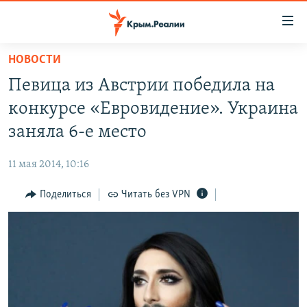
Доступность
ссылки
Вернуться
НОВОСТИ
к
НОВОСТИ
Певица из Австрии победила на
основному
СПЕЦПРОЕКТЫ
содержанию
конкурсе «Евровидение». Украина
ВОДА
Вернутся
ГРУЗ 200
заняла 6-е место
к
ИСТОРИЯ
КАРТА ВОЕННЫХ ОБЪЕКТОВ КРЫМА
главной
11 мая 2014, 10:16
ЕЩЕ
11 ЛЕТ ОККУПАЦИИ КРЫМА. 11 ИСТОРИЙ СОПРОТИВЛЕНИЯ
навигации
Вернутся
Поделиться
Читать без VPN
РАДІО СВОБОДА
ИНТЕРАКТИВ
к
КАК ОБОЙТИ БЛОКИРОВКУ
ИНФОГРАФИКА
поиску
ТЕЛЕПРОЕКТ КРЫМ.РЕАЛИИ
Українською
СОВЕТЫ ПРАВОЗАЩИТНИКОВ
Qırımtatar
ПРОПАВШИЕ БЕЗ ВЕСТИ