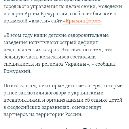
ПРИСОЕДИНЯЙТЕСЬ!
ПОБЕДИТЕЛЕЙ НЕ СУДЯТ?
городского управления по делам семьи, молодежи
и спорта Артем Ермуракий, сообщает близкий к
КРЫМ.НЕПОКОРЕННЫЙ
крымской «власти» сайт
«Крыминформ».
ELIFBE
«В этом году наши детские оздоровительные
УКРАИНСКАЯ ПРОБЛЕМА КРЫМА
заведения испытывают острый дефицит
Все сайты RFE/RL
педагогических кадров. Это связано с тем, что
большую часть коллективов составляли
специалисты из регионов Украины», – сообщил
Ермуракий.
По его словам, некоторые детские лагеря, которые
ранее заключили договора с украинскими
предприятиями и организациями об отдыхе детей
в феодосийских здравницах, сейчас ищут
партнеров на территории России.