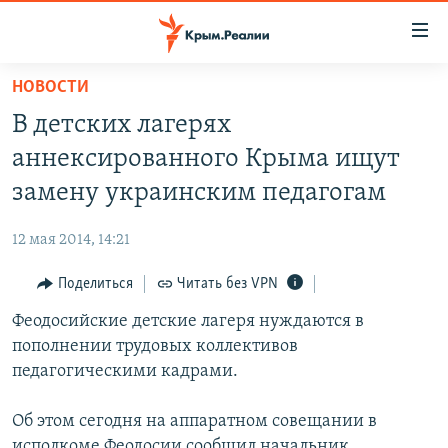
Доступность
ссылки
Вернуться
НОВОСТИ
к
НОВОСТИ
В детских лагерях
основному
СПЕЦПРОЕКТЫ
содержанию
аннексированного Крыма ищут
ВОДА
Вернутся
ГРУЗ 200
замену украинским педагогам
к
ИСТОРИЯ
КАРТА ВОЕННЫХ ОБЪЕКТОВ КРЫМА
главной
12 мая 2014, 14:21
ЕЩЕ
11 ЛЕТ ОККУПАЦИИ КРЫМА. 11 ИСТОРИЙ СОПРОТИВЛЕНИЯ
навигации
Вернутся
Поделиться
Читать без VPN
РАДІО СВОБОДА
ИНТЕРАКТИВ
к
Феодосийские детские лагеря нуждаются в
КАК ОБОЙТИ БЛОКИРОВКУ
ИНФОГРАФИКА
поиску
пополнении трудовых коллективов
ТЕЛЕПРОЕКТ КРЫМ.РЕАЛИИ
педагогическими кадрами.
Українською
СОВЕТЫ ПРАВОЗАЩИТНИКОВ
Qırımtatar
Об этом сегодня на аппаратном совещании в
ПРОПАВШИЕ БЕЗ ВЕСТИ
исполкоме Феодосии сообщил начальник