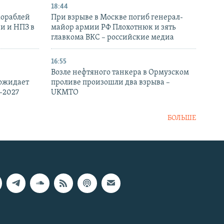
18:44
кораблей
При взрыве в Москве погиб генерал-
и и НПЗ в
майор армии РФ Плохотнюк и зять
главкома ВКС – российские медиа
16:55
Возле нефтяного танкера в Ормузском
 ожидает
проливе произошли два взрыва –
-2027
UKMTO
БОЛЬШЕ