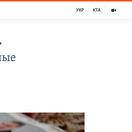
УКР
КТА
»
ные