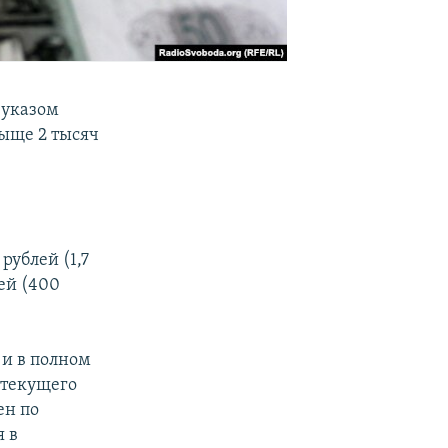
 указом
выще 2 тысяч
рублей (1,7
ей (400
и в полном
 текущего
ен по
я в