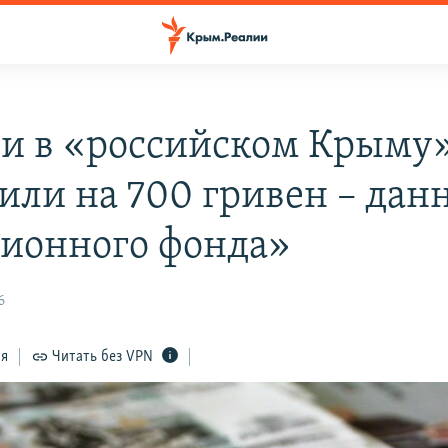
и в «российском Крыму
или на 700 гривен – дан
ионного фонда»
6
ся
Читать без VPN