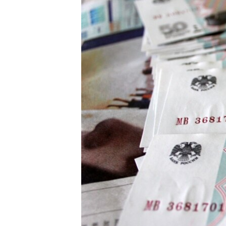
ПОБЕДИТЕЛЕЙ НЕ СУДЯТ?
КРЫМ.НЕПОКОРЕННЫЙ
ELIFBE
УКРАИНСКАЯ ПРОБЛЕМА КРЫМА