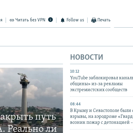
ся
Читать без VPN
Follow us
Печать
НОВОСТИ
10:12
YouTube заблокировал канал
общины» из-за рекламы
экстремистских сообществ
08:44
В Крыму и Севастополе были
закрыть путь
взрывы, на аэродроме «Гвар
возник пожар с детонацией 
. Реально ли