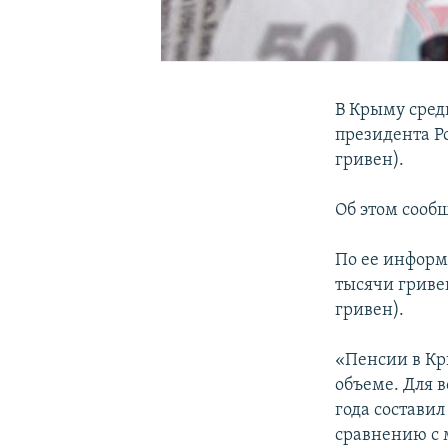
В Крыму сред
президента Ро
гривен).
Об этом сооб
По ее информа
тысячи гривен
гривен).
«Пенсии в Кр
объеме. Для 
года составил
сравнению с м