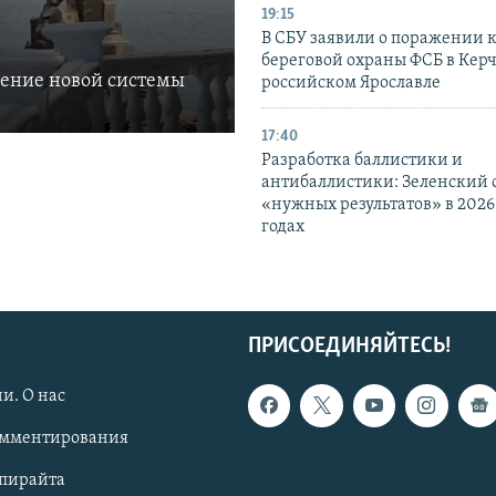
19:15
В СБУ заявили о поражении 
береговой охраны ФСБ в Керч
ление новой системы
российском Ярославле
17:40
Разработка баллистики и
антибаллистики: Зеленский
«нужных результатов» в 2026
годах
ПРИСОЕДИНЯЙТЕСЬ!
и. О нас
омментирования
опирайта