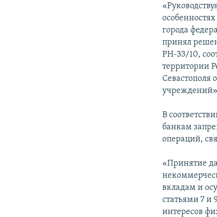
«Руководствуя
особенностях
города федер
принял решен
РН-33/10, соо
территории Р
Севастополя 
учреждений»,
В соответств
банкам запре
операций, свя
«Принятие да
некоммерческ
вкладам и ос
статьями 7 и 
интересов фи