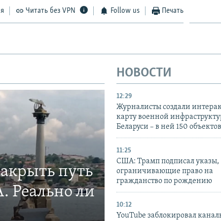
ся
Читать без VPN
Follow us
Печать
НОВОСТИ
12:29
Журналисты создали интера
карту военной инфраструкт
Беларуси – в ней 150 объекто
11:25
США: Трамп подписал указы,
закрыть путь
ограничивающие право на
гражданство по рождению
. Реально ли
10:12
YouTube заблокировал канал