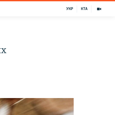
УКР
КТА
их