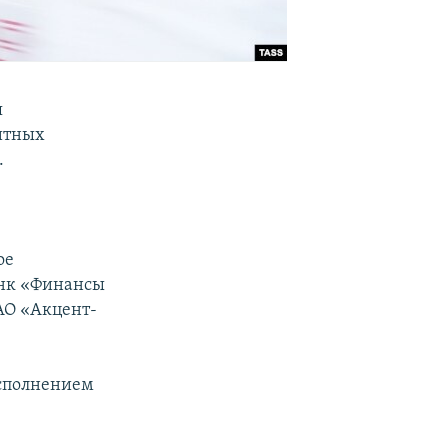
я
итных
.
ое
анк «Финансы
АО «Акцент-
исполнением