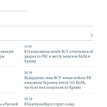
11:45
ктивную
В Генеральном штабе ВСУ отчитались об
уры
ударах по РЛС и месту запусков БпЛА в
в
Крыму
10:39
Воздушные силы ВСУ: ночью войска РФ
атаковали Украину почти 150 БпЛА,
часть из них запускали из Крыма
09:28
ы «Русской
В Екатеринбурге горит склад