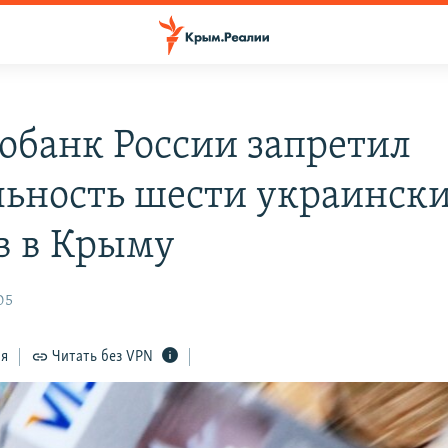
обанк России запретил
льность шести украинск
в в Крыму
05
ся
Читать без VPN