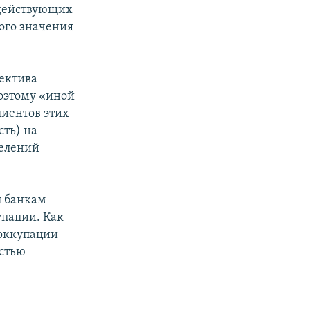
 действующих
ого значения
пектива
оэтому «иной
лиентов этих
ть) на
делений
л банкам
упации. Как
 оккупации
остью