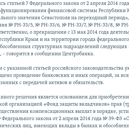
сь статьей 7 Федерального закона от 2 апреля 2014 год
 функционирования финансовой системы Республики 
ального значения Севастополя на переходный период»,
ия № РН-33/5, № РН-33/6, № РН-33/7, № РН-33/8, № РН
тветственно, о прекращении с 13 мая 2014 года деятел
еспублики Крым и на территории города федеральног
обособленных структурных подразделений следующих
 – говорится в сообщении Центробанка.
ии с указанной статьей российского законодательства 
щено проведение банковских и иных операций, за и
занных с передачей активов и обязательств.
нного решения является основанием для приобретен
ой организацией «Фонд защиты вкладчиков» прав (т
уществления компенсационных выплат в порядке, уст
9 Федерального закона от 2 апреля 2014 года № 39-ФЗ «
зических лиц, имеющих вклады в банках и обособлен