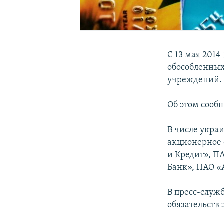
С 13 мая 2014
обособленных
учреждений. 
Об этом сооб
В числе укра
акционерное 
и Кредит», П
Банк», ПАО «
В пресс-служ
обязательств