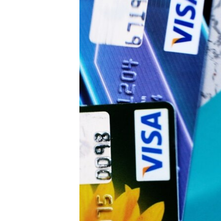
ПОБЕДИТЕЛЕЙ НЕ СУДЯТ?
КРЫМ.НЕПОКОРЕННЫЙ
ELIFBE
УКРАИНСКАЯ ПРОБЛЕМА КРЫМА