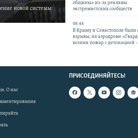
общины» из-за рекламы
ление новой системы
экстремистских сообществ
08:44
В Крыму и Севастополе были
взрывы, на аэродроме «Гвар
возник пожар с детонацией 
ПРИСОЕДИНЯЙТЕСЬ!
и. О нас
омментирования
опирайта
вязь