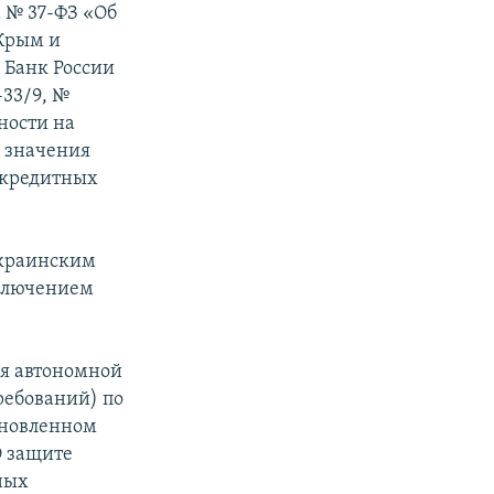
а № 37-ФЗ «Об
Крым и
 Банк России
-33/9, №
ьности на
о значения
 кредитных
украинским
сключением
ия автономной
ребований) по
ановленном
О защите
ных