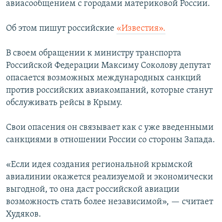
авиасообщением с городами материковой России.
ПРИСОЕДИНЯЙТЕСЬ!
ПОБЕДИТЕЛЕЙ НЕ СУДЯТ?
КРЫМ.НЕПОКОРЕННЫЙ
Об этом пишут российские
«Известия».
ELIFBE
В своем обращении к министру транспорта
УКРАИНСКАЯ ПРОБЛЕМА КРЫМА
Российской Федерации Максиму Соколову депутат
Все сайты RFE/RL
опасается возможных международных санкций
против российских авиакомпаний, которые станут
обслуживать рейсы в Крыму.
Свои опасения он связывает как с уже введенными
санкциями в отношении России со стороны Запада.
«Если идея создания региональной крымской
авиалинии окажется реализуемой и экономически
выгодной, то она даст российской авиации
возможность стать более независимой», — считает
Худяков.