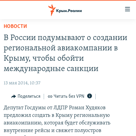
Доступность
ссылки
Вернуться
НОВОСТИ
к
НОВОСТИ
В России подумывают о создании
основному
СПЕЦПРОЕКТЫ
содержанию
региональной авиакомпании в
ВОДА
Вернутся
ГРУЗ 200
Крыму, чтобы обойти
к
ИСТОРИЯ
КАРТА ВОЕННЫХ ОБЪЕКТОВ КРЫМА
международные санкции
главной
ЕЩЕ
11 ЛЕТ ОККУПАЦИИ КРЫМА. 11 ИСТОРИЙ СОПРОТИВЛЕНИЯ
навигации
13 мая 2014, 10:37
Вернутся
РАДІО СВОБОДА
ИНТЕРАКТИВ
к
Поделиться
Читать без VPN
КАК ОБОЙТИ БЛОКИРОВКУ
ИНФОГРАФИКА
поиску
Депутат Госдумы от ЛДПР Роман Худяков
ТЕЛЕПРОЕКТ КРЫМ.РЕАЛИИ
Українською
предложил создать в Крыму региональную
СОВЕТЫ ПРАВОЗАЩИТНИКОВ
авиакомпанию, которая будет обслуживать
Qırımtatar
внутренние рейсы и свяжет полуостров
ПРОПАВШИЕ БЕЗ ВЕСТИ