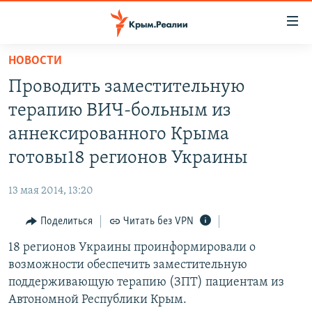
Доступность
ссылки
Вернуться
НОВОСТИ
к
НОВОСТИ
Проводить заместительную
основному
СПЕЦПРОЕКТЫ
содержанию
терапию ВИЧ-больным из
ВОДА
Вернутся
ГРУЗ 200
аннексированного Крыма
к
ИСТОРИЯ
КАРТА ВОЕННЫХ ОБЪЕКТОВ КРЫМА
готовы18 регионов Украины
главной
ЕЩЕ
11 ЛЕТ ОККУПАЦИИ КРЫМА. 11 ИСТОРИЙ СОПРОТИВЛЕНИЯ
навигации
13 мая 2014, 13:20
Вернутся
РАДІО СВОБОДА
ИНТЕРАКТИВ
к
Поделиться
Читать без VPN
КАК ОБОЙТИ БЛОКИРОВКУ
ИНФОГРАФИКА
поиску
18 регионов Украины проинформировали о
ТЕЛЕПРОЕКТ КРЫМ.РЕАЛИИ
Українською
возможности обеспечить заместительную
СОВЕТЫ ПРАВОЗАЩИТНИКОВ
поддерживающую терапию (ЗПТ) пациентам из
Qırımtatar
Автономной Республики Крым.
ПРОПАВШИЕ БЕЗ ВЕСТИ