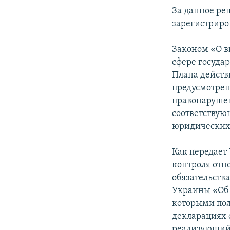
ПОБЕДИТЕЛЕЙ НЕ СУДЯТ?
За данное ре
КРЫМ.НЕПОКОРЕННЫЙ
зарегистриро
ELIFBE
Законом «О в
УКРАИНСКАЯ ПРОБЛЕМА КРЫМА
сфере госуда
Плана действ
предусмотрен
правонарушен
соответствую
юридических
Как передает
контроля отн
обязательств
Украины «Об 
которыми пол
декларациях 
реализующий 