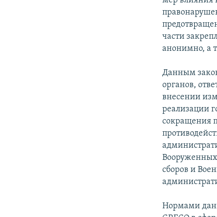
мер влияния 
правонарушен
предотвращен
части закреп
анонимно, а 
Данным закон
органов, отв
внесении изм
реализации г
сокращения п
противодейст
администрати
Вооруженных 
сборов и Вое
администрат
Нормами данн