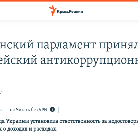
нский парламент приня
ейский антикоррупцио
7
ся
Читать без VPN
да Украины установила ответственность за недостовер
 о доходах и расходах.