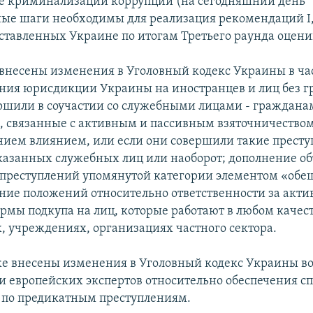
е криминализации коррупции (на сегодняшний день
ые шаги необходимы для реализация рекомендаций І, І
ставленных Украине по итогам Третьего раунда оцени
 внесены изменения в Уголовный кодекс Украины в ча
ния юрисдикции Украины на иностранцев и лиц без г
ршили в соучастии со служебными лицами - граждан
, связанные с активным и пассивным взяточничеством
нием влиянием, или если они совершили такие престу
азанных служебных лиц или наоборот; дополнение о
 преступлений упомянутой категории элементом «обе
ние положений относительно ответственности за акти
рмы подкупа на лиц, которые работают в любом качест
, учреждениях, организациях частного сектора.
е внесены изменения в Уголовный кодекс Украины в
 европейских экспертов относительно обеспечения с
 по предикатным преступлениям.