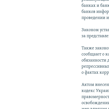
банках и бан
банков инфор
проведении и
Законом уста
за представл
Также законо
сообщают о к
обязанности 
репрессивных
о фактах кор
Актом внесен
кодекс Украи
правомерност
освобождении