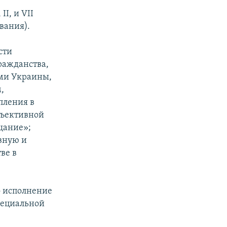
І, и VII
вания).
сти
ражданства,
ами Украины,
,
пления в
бъективной
щание»;
вную и
ве в
о исполнение
пециальной