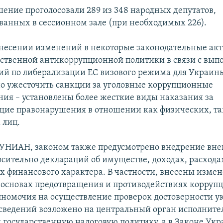
шение проголосовали 289 из 348 народных депутатов,
ванных в сессионном зале (при необходимых 226).
несении изменений в некоторые законодательные ак
рственной антикоррупционной политики в связи с вы
ий по либерализации ЕС визового режима для Украин
о ужесточить санкции за уголовные коррупционные
ия – установлены более жесткие виды наказания за
щие правонарушения в отношении как физических, та
 лиц.
 УНИАН, законом также предусмотрено внедрение вн
осительно деклараций об имуществе, доходах, расхода
ах финансового характера. В частности, внесены измен
основах предотвращения и противодействиях коррупц
номочия на осуществление проверок достоверности у
сведений возложено на центральный орган исполнител
государственную налоговую политику, а в Законе Ук