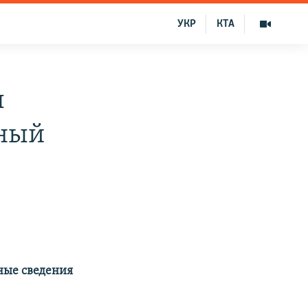
УКР
КТА
л
нный
ные сведения