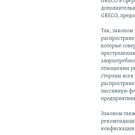
GRECO в сфер
дополнительн
GRECO, предо
Так, законом
распростране
которые сове
преступления
злоупотребле
отношении ук
стороны всех
распростране
пассивную фо
предприятиях
Законом такж
рекомендации
конфискации