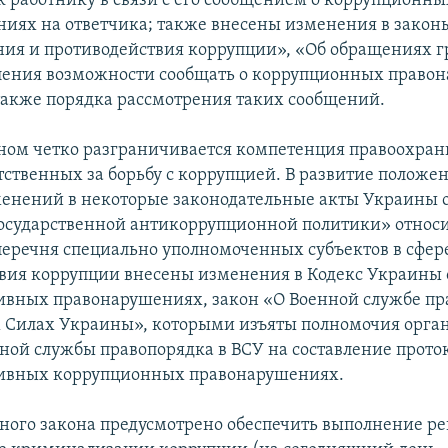
к работнику в связи с его сообщением о коррупционны
иях на ответчика; также внесены изменения в закон
ия и противодействия коррупции», «Об обращениях г
ления возможности сообщать о коррупционных право
также порядка рассмотрения таких сообщений.
ом четко разграничивается компетенция правоохра
етственных за борьбу с коррупцией. В развитие положе
енений в некоторые законодательные акты Украины 
осударственной антикоррупционной политики» относ
еречня специально уполномоченных субъектов в сфер
вия коррупции внесены изменения в Кодекс Украины 
вных правонарушениях, закон «О Военной службе пр
Силах Украины», которыми изъяты полномочия орган
нной службы правопорядка в ВСУ на составление прото
ивных коррупционных правонарушениях.
ого закона предусмотрено обеспечить выполнение р