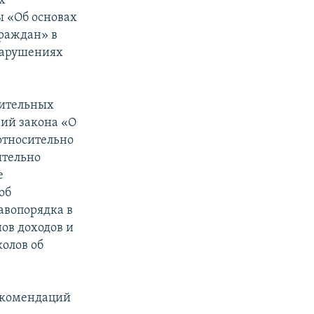
х
ы «Об основах
раждан» в
нарушениях
нительных
ний закона «О
относительно
ительно
е
об
авопорядка в
ов доходов и
колов об
екомендаций