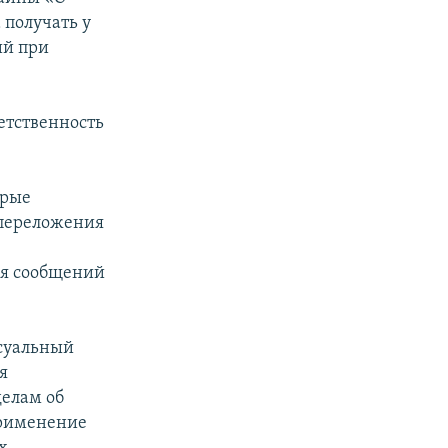
 получать у
ий при
етственность
орые
 переложения
ля сообщений
суальный
я
елам об
применение