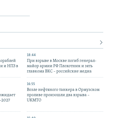
18:44
кораблей
При взрыве в Москве погиб генерал-
и и НПЗ в
майор армии РФ Плохотнюк и зять
главкома ВКС – российские медиа
16:55
Возле нефтяного танкера в Ормузском
 ожидает
проливе произошли два взрыва –
-2027
UKMTO