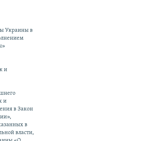
ты Украины в
полнением
ы»
к и
ешнего
х и
ения в Закон
ии»,
казанных в
ьной власти,
раины «О