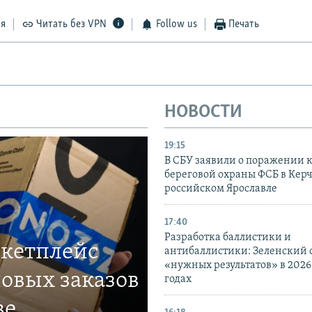
ся
Читать без VPN
Follow us
Печать
НОВОСТИ
19:15
В СБУ заявили о поражении 
береговой охраны ФСБ в Керч
российском Ярославле
17:40
Разработка баллистики и
ркетплейс
антибаллистики: Зеленский
«нужных результатов» в 2026
овых заказов
годах
ве