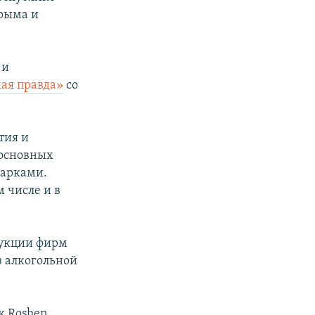
рыма и
 и
ая правда»
со
тия и
 основных
марками.
 числе и в
дукции фирм
з алкогольной
к Roshen