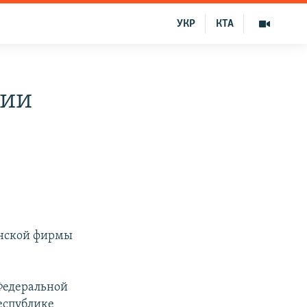
УКР
КТА
рии
инской фирмы
 Федеральной
еспублике