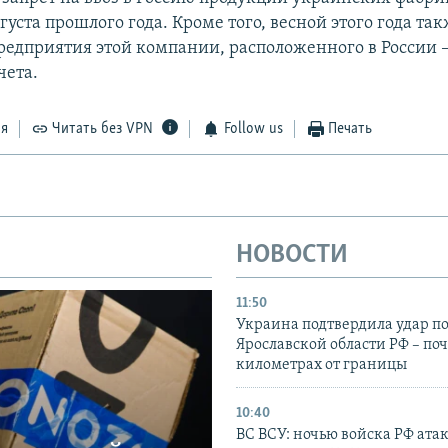
вгуста прошлого года. Кроме того, весной этого года та
редприятия этой компании, расположенного в России 
чета.
ся
Читать без VPN
Follow us
Печать
НОВОСТИ
11:50
Украина подтвердила удар по
Ярославской области РФ – поч
километрах от границы
10:40
ВС ВСУ: ночью войска РФ ата