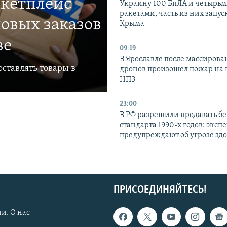
ркетплейс
Украину 100 БпЛА и четырьм
ракетами, часть из них запус
овых заказов
Крыма
ве
09:19
В Ярославле после массирова
ставлять товары в
дронов произошел пожар на
НПЗ
23:00
В РФ разрешили продавать б
стандарта 1990-х годов: эксп
предупреждают об угрозе зд
ПРИСОЕДИНЯЙТЕСЬ!
и. О нас