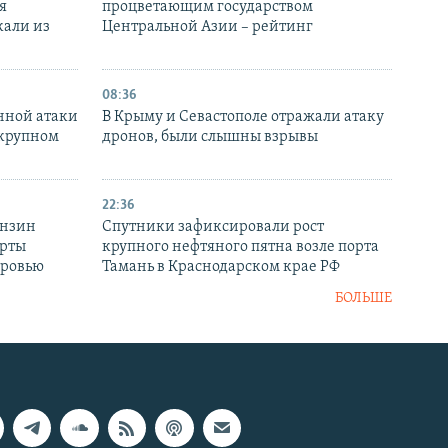
я
процветающим государством
кали из
Центральной Азии – рейтинг
08:36
нной атаки
В Крыму и Севастополе отражали атаку
 крупном
дронов, были слышны взрывы
22:36
ензин
Спутники зафиксировали рост
ерты
крупного нефтяного пятна возле порта
оровью
Тамань в Краснодарском крае РФ
БОЛЬШЕ