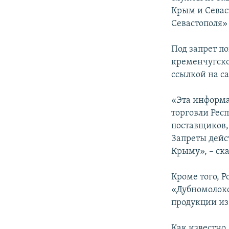
ПОБЕДИТЕЛЕЙ НЕ СУДЯТ?
Крым и Севас
КРЫМ.НЕПОКОРЕННЫЙ
Севастополя»
ELIFBE
Под запрет п
УКРАИНСКАЯ ПРОБЛЕМА КРЫМА
кременчугско
ссылкой на с
«Эта информа
торговли Рес
поставщиков,
Запреты дейс
Крыму», – ск
Кроме того, 
«Дубномолоко
продукции из
Как известно