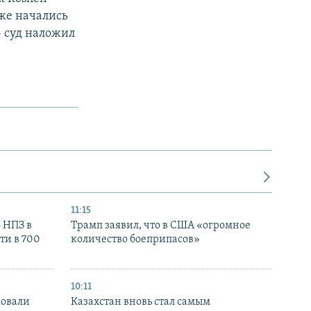
кже начались
– суд наложил
11:15
 НПЗ в
Трамп заявил, что в США «огромное
ти в 700
количество боеприпасов»
10:11
ковали
Казахстан вновь стал самым