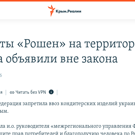
ты «Рошен» на террито
 объявили вне закона
25
ся
Читать без VPN
едерация запретила ввоз кондитерских изделий укра
рым.
ила и.о. руководителя «межрегионального управления
щите прав потребителей и благополучию человека по Р