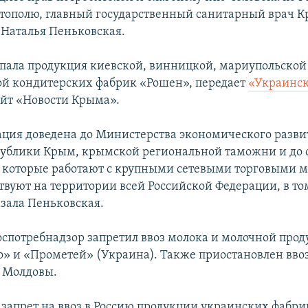
тополю, главный государственный санитарный врач К
 Наталья Пеньковская.
опала продукция киевской, винницкой, мариупольской
й кондитерских фабрик «Рошен», передает
«Украинск
айт «Новости Крыма».
ция доведена до Министерства экономического разви
публики Крым, крымской региональной таможни и до
 которые работают с крупными сетевыми торговыми 
твуют на территории всей Российской Федерации, в том
азала Пеньковская.
Роспотребнадзор запретил ввоз молока и молочной про
» и «Прометей» (Украина). Также приостановлен вво
 Молдовы.
, запрет на ввоз в Россию продукции украинских фабри