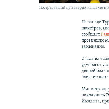
Пострадавший при аварии на шахте в го
На западе Ту
шахтёров, мн
сообщает
Рад
провинции Ма
замыкание.
Спасатели за
удушья от уга
дверей больн
близкие шахт
Министр энер
находились 7
Йылдыза, при