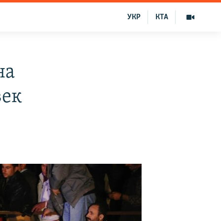
УКР
КТА
на
век