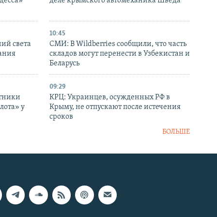
десса»
деле крымского автомеханика Шведа
10:45
ний света
СМИ: В Wildberries сообщили, что часть
ания
складов могут перенести в Узбекистан и
Беларусь
09:29
отники
КРЦ: Украинцев, осужденных РФ в
лота» у
Крыму, не отпускают после истечения
сроков
БОЛЬШЕ