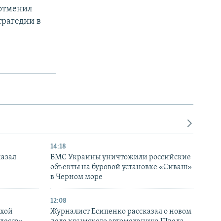
 отменил
трагедии в
14:18
казал
ВМС Украины уничтожили российские
объекты на буровой установке «Сиваш»
в Черном море
12:08
ухой
Журналист Есипенко рассказал о новом