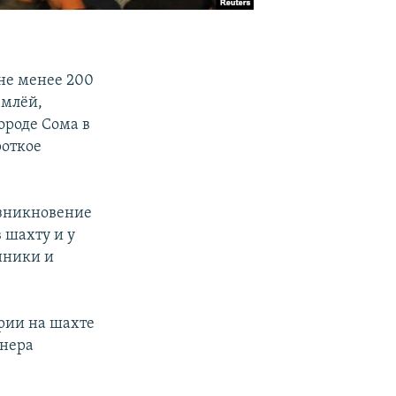
не менее 200
емлёй,
ороде Сома в
роткое
озникновение
в шахту и у
нники и
рии на шахте
анера