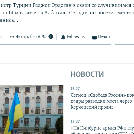
стр Турции Реджеп Эрдоган в связи со случившимся
на 14 мая визит в Албанию. Сегодня он посетит место 
ниса. .
ся
Читать без VPN
Follow us
Печать
НОВОСТИ
16:27
Легион «Свобода России» по
кадры разведки моста через
Керченский пролив
13:27
«На Кинбурне армия РФ в гл