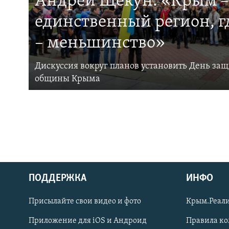
Андрей Щекун: «Крым –
единственный регион, 
– меньшинство»
Дискуссия вокруг планов установить День за
общины Крыма
ПОДДЕРЖКА
ИНФО
Українською
Присылайте свои видео и фото
Крым.Реали
Qırımtatar
Приложение для iOS и Андроид
Правила к