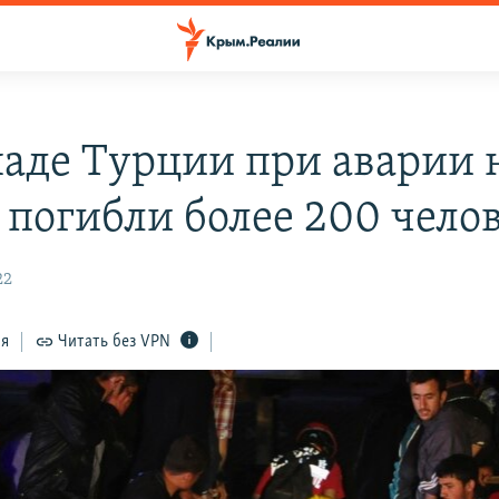
паде Турции при аварии 
 погибли более 200 чело
22
ся
Читать без VPN