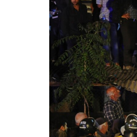
ПОБЕДИТЕЛЕЙ НЕ СУДЯТ?
КРЫМ.НЕПОКОРЕННЫЙ
ELIFBE
УКРАИНСКАЯ ПРОБЛЕМА КРЫМА