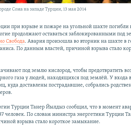
роде Сома на западе Турции, 13 мая 2014
рции при взрыве и пожаре на угольной шахте погибли 
огие продолжают оставаться заблокированными под з
ио Свобода
. Авария произошла во вторник на шахте в г
ниса. По данным властей, причиной взрыва стало ко
качивают под землю кислород, чтобы предотвратить в
рного газа у людей, находящихся под землёй. У входа 
иц, куда доставлены пострадавшие, собрались родстве
еров.
гии Турции Танер Йылдыз сообщил, что в момент ава
87 человек. По словам министра энергетики Турции Т
чиной взрыва стало короткое замыкание.