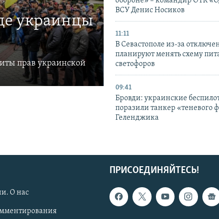
обороне» – командир ОТК «О
ВСУ Денис Носиков
где украинцы
11:11
В Севастополе из-за отключе
планируют менять схему пит
щиты прав украинской
светофоров
09:41
Бровди: украинские беспил
поразили танкер «теневого ф
Геленджика
ПРИСОЕДИНЯЙТЕСЬ!
и. О нас
омментирования