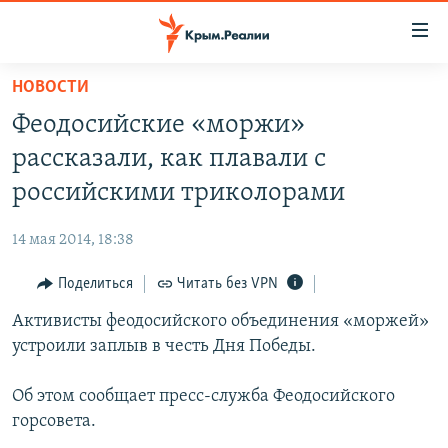
Доступность
ссылки
Вернуться
НОВОСТИ
к
НОВОСТИ
Феодосийские «моржи»
основному
СПЕЦПРОЕКТЫ
содержанию
рассказали, как плавали с
ВОДА
Вернутся
ГРУЗ 200
российскими триколорами
к
ИСТОРИЯ
КАРТА ВОЕННЫХ ОБЪЕКТОВ КРЫМА
главной
14 мая 2014, 18:38
ЕЩЕ
11 ЛЕТ ОККУПАЦИИ КРЫМА. 11 ИСТОРИЙ СОПРОТИВЛЕНИЯ
навигации
Вернутся
Поделиться
Читать без VPN
РАДІО СВОБОДА
ИНТЕРАКТИВ
к
Активисты феодосийского объединения «моржей»
КАК ОБОЙТИ БЛОКИРОВКУ
ИНФОГРАФИКА
поиску
устроили заплыв в честь Дня Победы.
ТЕЛЕПРОЕКТ КРЫМ.РЕАЛИИ
Українською
Об этом сообщает пресс-служба Феодосийского
СОВЕТЫ ПРАВОЗАЩИТНИКОВ
Qırımtatar
горсовета.
ПРОПАВШИЕ БЕЗ ВЕСТИ