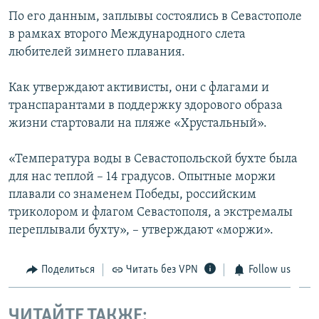
ПРИСОЕДИНЯЙТЕСЬ!
ПОБЕДИТЕЛЕЙ НЕ СУДЯТ?
По его данным, заплывы состоялись в Севастополе
в рамках второго Международного слета
КРЫМ.НЕПОКОРЕННЫЙ
любителей зимнего плавания.
ELIFBE
Как утверждают активисты, они с флагами и
УКРАИНСКАЯ ПРОБЛЕМА КРЫМА
транспарантами в поддержку здорового образа
Все сайты RFE/RL
жизни стартовали на пляже «Хрустальный».
«Температура воды в Севастопольской бухте была
для нас теплой – 14 градусов. Опытные моржи
плавали со знаменем Победы, российским
триколором и флагом Севастополя, а экстремалы
переплывали бухту», – утверждают «моржи».
Поделиться
Читать без VPN
Follow us
ЧИТАЙТЕ ТАКЖЕ: