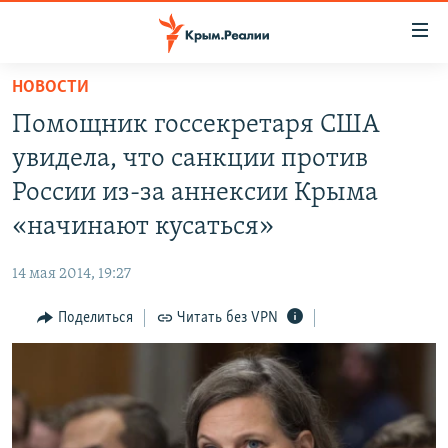
Доступность
ссылки
Вернуться
НОВОСТИ
к
НОВОСТИ
Помощник госсекретаря США
основному
СПЕЦПРОЕКТЫ
содержанию
увидела, что санкции против
ВОДА
Вернутся
ГРУЗ 200
России из-за аннексии Крыма
к
ИСТОРИЯ
КАРТА ВОЕННЫХ ОБЪЕКТОВ КРЫМА
«начинают кусаться»
главной
ЕЩЕ
11 ЛЕТ ОККУПАЦИИ КРЫМА. 11 ИСТОРИЙ СОПРОТИВЛЕНИЯ
навигации
14 мая 2014, 19:27
Вернутся
РАДІО СВОБОДА
ИНТЕРАКТИВ
к
Поделиться
Читать без VPN
КАК ОБОЙТИ БЛОКИРОВКУ
ИНФОГРАФИКА
поиску
ТЕЛЕПРОЕКТ КРЫМ.РЕАЛИИ
Українською
СОВЕТЫ ПРАВОЗАЩИТНИКОВ
Qırımtatar
ПРОПАВШИЕ БЕЗ ВЕСТИ