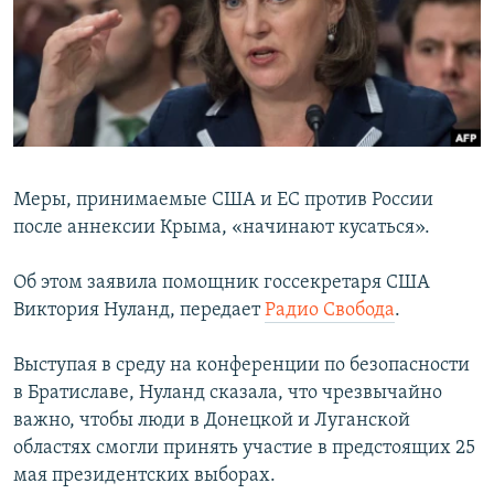
ПРИСОЕДИНЯЙТЕСЬ!
ПОБЕДИТЕЛЕЙ НЕ СУДЯТ?
КРЫМ.НЕПОКОРЕННЫЙ
ELIFBE
УКРАИНСКАЯ ПРОБЛЕМА КРЫМА
Все сайты RFE/RL
Меры, принимаемые США и ЕС против России
после аннексии Крыма, «начинают кусаться».
Об этом заявила помощник госсекретаря США
Виктория Нуланд, передает
Радио Свобода
.
Выступая в среду на конференции по безопасности
в Братиславе, Нуланд сказала, что чрезвычайно
важно, чтобы люди в Донецкой и Луганской
областях смогли принять участие в предстоящих 25
мая президентских выборах.