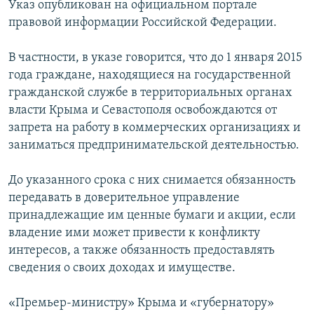
Указ опубликован на официальном портале
ПРИСОЕДИНЯЙТЕСЬ!
ПОБЕДИТЕЛЕЙ НЕ СУДЯТ?
правовой информации Российской Федерации.
КРЫМ.НЕПОКОРЕННЫЙ
В частности, в указе говорится, что до 1 января 2015
ELIFBE
года граждане, находящиеся на государственной
УКРАИНСКАЯ ПРОБЛЕМА КРЫМА
гражданской службе в территориальных органах
Все сайты RFE/RL
власти Крыма и Севастополя освобождаются от
запрета на работу в коммерческих организациях и
заниматься предпринимательской деятельностью.
До указанного срока с них снимается обязанность
передавать в доверительное управление
принадлежащие им ценные бумаги и акции, если
владение ими может привести к конфликту
интересов, а также обязанность предоставлять
сведения о своих доходах и имуществе.
«Премьер-министру» Крыма и «губернатору»