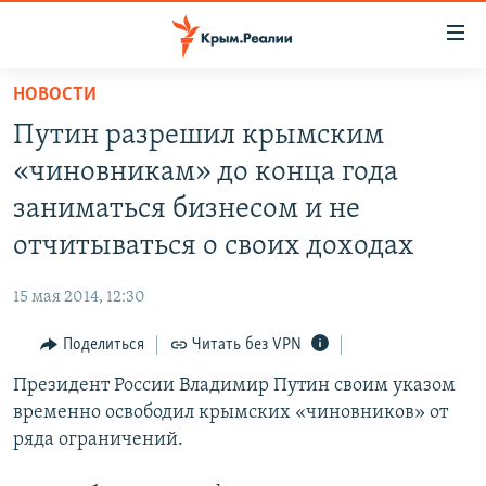
Доступность
ссылки
Вернуться
НОВОСТИ
к
НОВОСТИ
Путин разрешил крымским
основному
СПЕЦПРОЕКТЫ
содержанию
«чиновникам» до конца года
ВОДА
Вернутся
ГРУЗ 200
заниматься бизнесом и не
к
ИСТОРИЯ
КАРТА ВОЕННЫХ ОБЪЕКТОВ КРЫМА
отчитываться о своих доходах
главной
ЕЩЕ
11 ЛЕТ ОККУПАЦИИ КРЫМА. 11 ИСТОРИЙ СОПРОТИВЛЕНИЯ
навигации
15 мая 2014, 12:30
Вернутся
РАДІО СВОБОДА
ИНТЕРАКТИВ
к
Поделиться
Читать без VPN
КАК ОБОЙТИ БЛОКИРОВКУ
ИНФОГРАФИКА
поиску
Президент России Владимир Путин своим указом
ТЕЛЕПРОЕКТ КРЫМ.РЕАЛИИ
Українською
временно освободил крымских «чиновников» от
СОВЕТЫ ПРАВОЗАЩИТНИКОВ
ряда ограничений.
Qırımtatar
ПРОПАВШИЕ БЕЗ ВЕСТИ