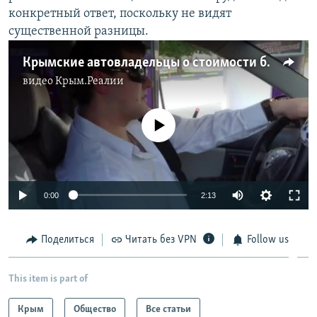
конкретный ответ, поскольку не видят
существенной разницы.
Крымские автовладельцы о стоимости бензина
видео
Крым.Реалии
No media source currently available
0:00
2:13
Поделиться
Читать без VPN
Follow us
This item is part of
Крым
Общество
Все статьи