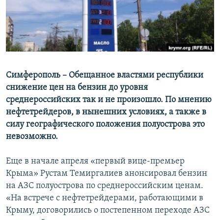
ПРИСОЕДИНЯЙТЕСЬ!
ПОБЕДИТЕЛЕЙ НЕ СУДЯТ?
КРЫМ.НЕПОКОРЕННЫЙ
ELIFBE
УКРАИНСКАЯ ПРОБЛЕМА КРЫМА
Все сайты RFE/RL
Симферополь – Обещанное властями республики
снижение цен на бензин до уровня
среднероссийских так и не произошло. По мнению
нефтетрейдеров, в нынешних условиях, а также в
силу географического положения полуострова это
невозможно.
Еще в начале апреля «первый вице-премьер
Крыма» Рустам Темиргалиев анонсировал бензин
на АЗС полуострова по среднероссийским ценам.
«На встрече с нефтетрейдерами, работающими в
Крыму, договорились о постепенном переходе АЗС