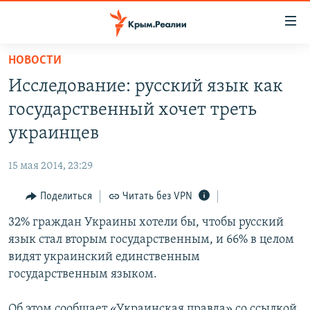
Доступность
ссылки
Вернуться
НОВОСТИ
к
НОВОСТИ
Исследование: русский язык как
основному
СПЕЦПРОЕКТЫ
содержанию
государственный хочет треть
ВОДА
Вернутся
ГРУЗ 200
украинцев
к
ИСТОРИЯ
КАРТА ВОЕННЫХ ОБЪЕКТОВ КРЫМА
главной
15 мая 2014, 23:29
ЕЩЕ
11 ЛЕТ ОККУПАЦИИ КРЫМА. 11 ИСТОРИЙ СОПРОТИВЛЕНИЯ
навигации
Вернутся
Поделиться
Читать без VPN
РАДІО СВОБОДА
ИНТЕРАКТИВ
к
32% граждан Украины хотели бы, чтобы русский
КАК ОБОЙТИ БЛОКИРОВКУ
ИНФОГРАФИКА
поиску
язык стал вторым государственным, и 66% в целом
ТЕЛЕПРОЕКТ КРЫМ.РЕАЛИИ
видят украинский единственным
Українською
государственным языком.
СОВЕТЫ ПРАВОЗАЩИТНИКОВ
Qırımtatar
ПРОПАВШИЕ БЕЗ ВЕСТИ
Об этом сообщает «Украинская правда» со ссылкой