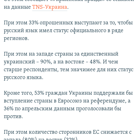
ПРИСОЕДИНЯЙТЕСЬ!
ПОБЕДИТЕЛЕЙ НЕ СУДЯТ?
на данные
TNS-Украина
.
КРЫМ.НЕПОКОРЕННЫЙ
При этом 33% опрошенных выступают за то, чтобы
ELIFBE
русский язык имел статус официального в ряде
регионов.
УКРАИНСКАЯ ПРОБЛЕМА КРЫМА
Все сайты RFE/RL
При этом на западе страны за единственный
украинский – 90%, а на востоке – 48%. И чем
старше респонденты, тем значимее для них статус
русского языка.
Кроме того, 53% граждан Украины поддержали бы
вступление страны в Евросоюз на референдуме, а
36% по апрельским данным проголосовали бы
против.
При этом количество сторонников ЕС снижается с