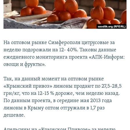
ПРИСОЕДИНЯЙТЕСЬ!
ПОБЕДИТЕЛЕЙ НЕ СУДЯТ?
КРЫМ.НЕПОКОРЕННЫЙ
ELIFBE
УКРАИНСКАЯ ПРОБЛЕМА КРЫМА
На оптовом рынке Симферополя цитрусовые за
Все сайты RFE/RL
неделю подорожали на 12- 40%. Таковы данные
ежедневного мониторинга проекта «АПК-Информ:
овощи и фрукты».
Так, на данный момент на оптовом рынке
«Крымский привоз» лимоны продают по 27,5-28,5
грн/кг, что на 12-15 % дороже, чем неделю назад.
По данным проекта, в середине мая 2013 года
лимоны в Крыму оптом отгружали в 1,7 раз
дешевле.
Апельсины на «Крымском Привозе» за неделю