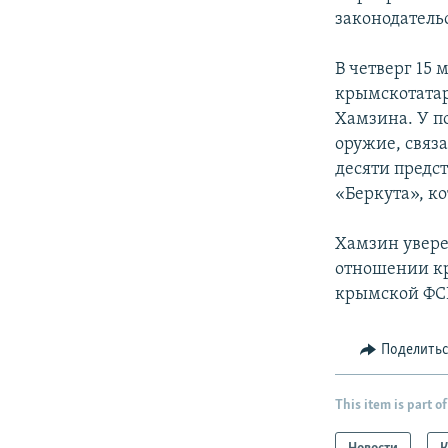
законодатель
В четверг 15 
крымскотатар
Хамзина. У по
оружие, связ
десяти предс
«Беркута», к
Хамзин увере
отношении кр
крымской ФС
Поделить
This item is part of