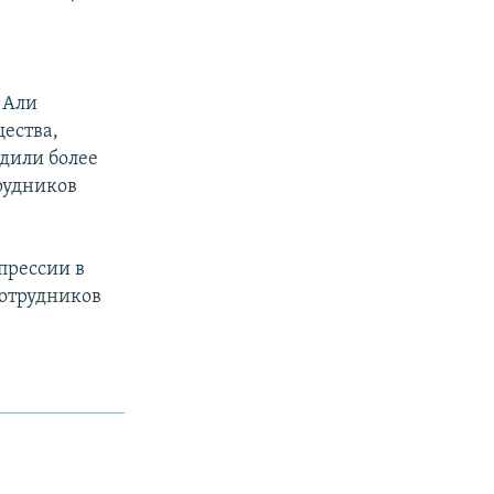
 Али
щества,
одили более
рудников
прессии в
сотрудников