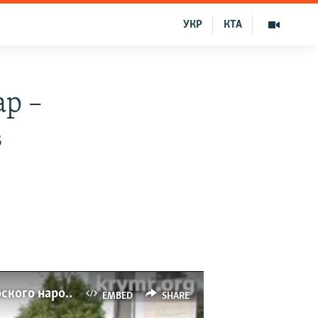
УКР
КТА
р –
в
«Обыски в домах крымских татар – это метод устрашения», - Меджлис крымскотатарского народа
EMBED
SHARE