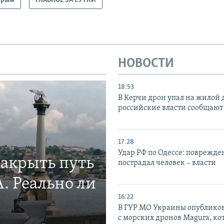
Крым
ГЛАВНОЕ ЗА СУТКИ
НОВОСТИ
18:53
В Керчи дрон упал на жилой 
российские власти сообщают
17:28
Удар РФ по Одессе: поврежде
закрыть путь
пострадал человек – власти
. Реально ли
16:22
В ГУР МО Украины опублико
с морских дронов Magura, ко