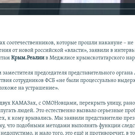
ах соотечественников, которые прошли накануне – не 
ения от новой российской «власти», заявили в интерв
нтам
Крым.Реалии
в Меджлисе крымскотатарского нар
ам заместителя председателя представительного органа
ствия сотрудников ФСБ «не были процессуально выдер
похоже на устрашение».
двух КАМАЗах, с ОМОНовцами, перекрыть улицу, рано
апугать людей. Это естественно вызвало серьезные про
тех, к кому врывались. Мы заявили представителю пре
му, что подобными методами выполнять функции след
едопустимо, и мало того, это ещё и противоречит, в то