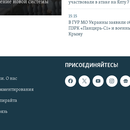
ление новой системы
участвовали в атаке на Ялту 7
15:15
В ГУР МО Украины заявили об
ПЗРК «Панцирь-С1» и военны
Крыму
ПРИСОЕДИНЯЙТЕСЬ!
и. О нас
омментирования
опирайта
вязь