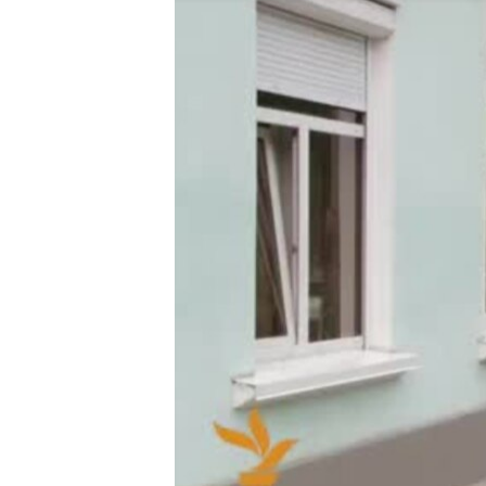
ПОБЕДИТЕЛЕЙ НЕ СУДЯТ?
КРЫМ.НЕПОКОРЕННЫЙ
ELIFBE
УКРАИНСКАЯ ПРОБЛЕМА КРЫМА