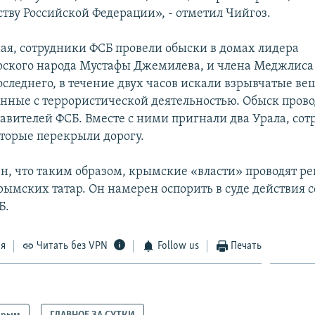
ству Российской Федерации», - отметил Чийгоз.
мая, сотрудники ФСБ провели обыски в домах лидера
ского народа Мустафы Джемилева, и члена Меджлиса
следнего, в течение двух часов искали взрывчатые ве
анные с террористической деятельностью. Обыск пров
тавителей ФСБ. Вместе с ними пригнали два Урала, сот
оторые перекрыли дорогу.
н, что таким образом, крымские «власти» проводят ре
ымских татар. Он намерен оспорить в суде действия 
Б.
ся
Читать без VPN
Follow us
Печать