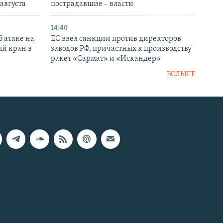
 августа
пострадавшие – власти
14:40
 атаке на
ЕС ввел санкции против директоров
й кран в
заводов РФ, причастных к производству
ракет «Сармат» и «Искандер»
БОЛЬШЕ