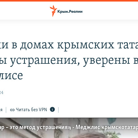
и в домах крымских тата
ы устрашения, уверены 
лисе
24
ся
Читать без VPN