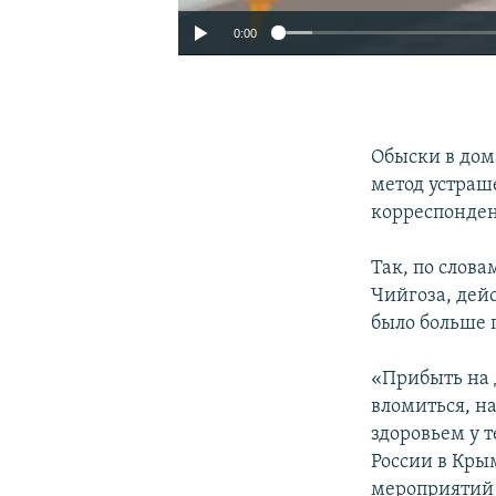
0:00
Обыски в дом
метод устраш
корреспонде
Так, по слов
Чийгоза, дей
было больше 
«Прибыть на 
вломиться, н
здоровьем у 
России в Кры
мероприятий н