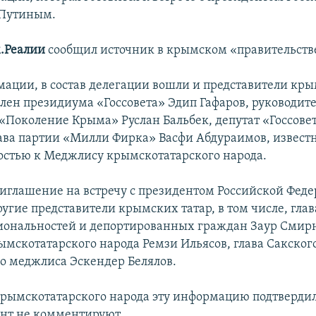
Путиным.
.Реалии
сообщил источник в крымском «правительств
мации, в состав делегации вошли и представители кры
член президиума «Госсовета» Эдип Гафаров, руководит
«Поколение Крыма» Руслан Бальбек, депутат «Госсове
лава партии «Милли Фирка» Васфи Абдураимов, извест
стью к Меджлису крымскотатарского народа.
иглашение на встречу с президентом Российской Фед
ругие представители крымских татар, в том числе, гла
иональностей и депортированных граждан Заур Смирн
мскотатарского народа Ремзи Ильясов, глава Сакског
о меджлиса Эскендер Белялов.
рымскотатарского народа эту информацию подтвердил
нт не комментируют.