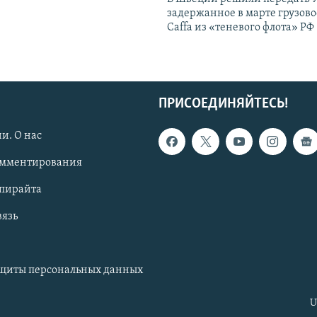
задержанное в марте грузово
Caffa из «теневого флота» РФ
ПРИСОЕДИНЯЙТЕСЬ!
и. О нас
омментирования
опирайта
вязь
ащиты персональных данных
U