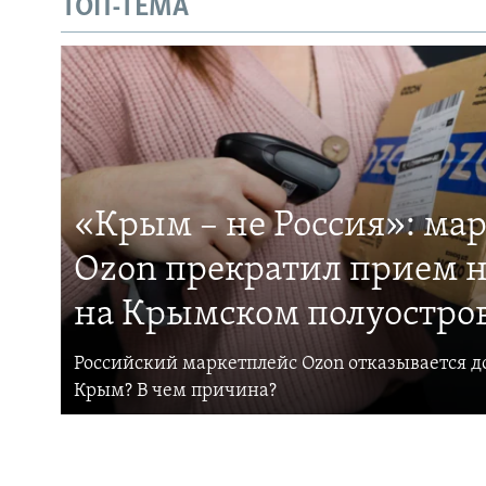
ТОП-ТЕМА
«Крым – не Россия»: ма
Ozon прекратил прием н
на Крымском полуостро
Российский маркетплейс Ozon отказывается до
Крым? В чем причина?