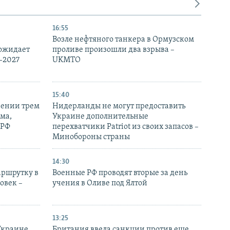
16:55
Возле нефтяного танкера в Ормузском
 ожидает
проливе произошли два взрыва –
-2027
UKMTO
15:40
рении трем
Нидерланды не могут предоставить
ма,
Украине дополнительные
 РФ
перехватчики Patriot из своих запасов –
Минобороны страны
14:30
аршрутку в
Военные РФ проводят вторые за день
овек –
учения в Оливе под Ялтой
13:25
Украине
Британия ввела санкции против еще