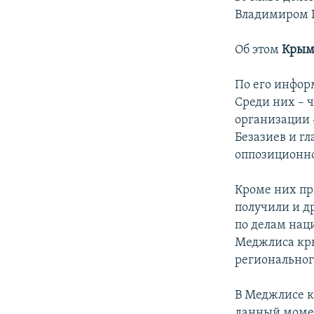
ПОБЕДИТЕЛЕЙ НЕ СУДЯТ?
Владимиром 
КРЫМ.НЕПОКОРЕННЫЙ
Об этом
Крым
ELIFBE
УКРАИНСКАЯ ПРОБЛЕМА КРЫМА
По его инфор
Среди них – 
организации 
Безазиев и г
оппозиционно
Кроме них пр
получили и д
по делам нац
Меджлиса кры
региональног
В Меджлисе к
данный моме