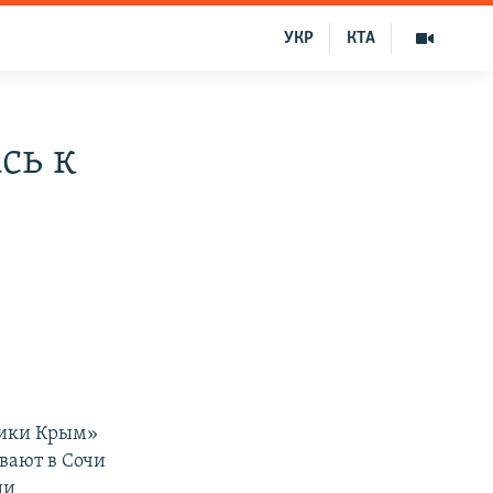
УКР
КТА
сь к
лики Крым»
вают в Сочи
ии