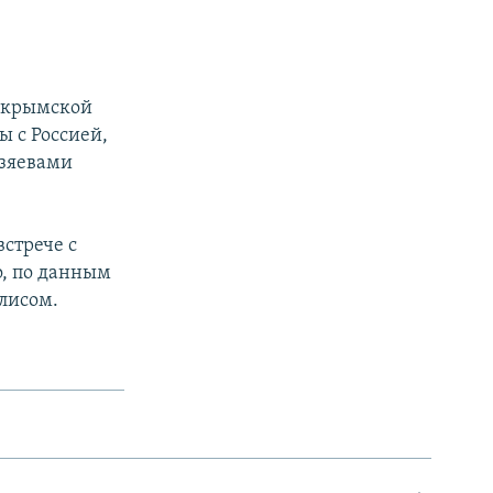
с крымской
ы с Россией,
озяевами
стрече с
, по данным
жлисом.