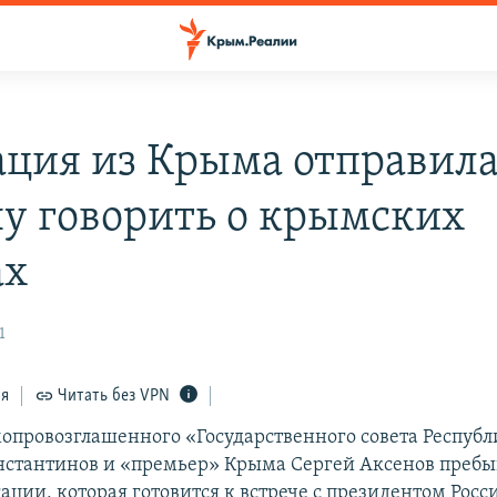
ация из Крыма отправила
у говорить о крымских
ах
1
ся
Читать без VPN
опровозглашенного «Государственного совета Респуб
стантинов и «премьер» Крыма Сергей Аксенов пребы
гации, которая готовится к встрече с президентом Росс