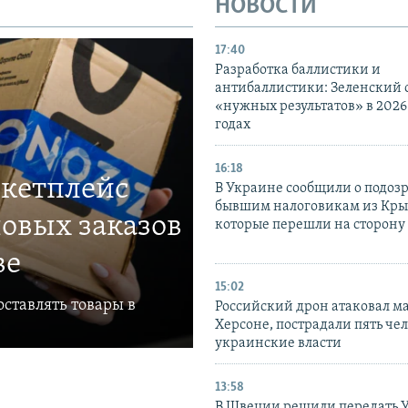
НОВОСТИ
17:40
Разработка баллистики и
антибаллистики: Зеленский
«нужных результатов» в 2026
годах
16:18
ркетплейс
В Украине сообщили о подоз
бывшим налоговикам из Кры
овых заказов
которые перешли на сторону
ве
15:02
ставлять товары в
Российский дрон атаковал м
Херсоне, пострадали пять чел
украинские власти
13:58
В Швеции решили передать 