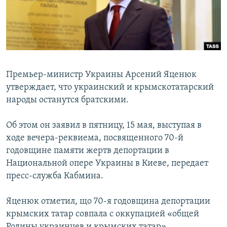
ПРИСОЕДИНЯЙТЕСЬ!
ПОБЕДИТЕЛЕЙ НЕ СУДЯТ?
КРЫМ.НЕПОКОРЕННЫЙ
ELIFBE
УКРАИНСКАЯ ПРОБЛЕМА КРЫМА
Премьер-министр Украины Арсений Яценюк
Все сайты RFE/RL
утверждает, что украинский и крымскотатарский
народы останутся братскими.
Об этом он заявил в пятницу, 15 мая, выступая в
ходе вечера-реквиема, посвященного 70-й
годовщине памяти жертв депортации в
Национальной опере Украины в Киеве, передает
пресс-служба Кабмина.
Яценюк отметил, що 70-я годовщина депортации
крымских татар совпала с оккупацией «общей
Родины украинцев и крымских татар».