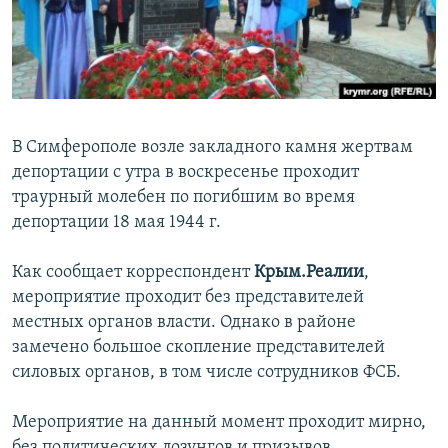
ПРИСОЕДИНЯЙТЕСЬ!
ПОБЕДИТЕЛЕЙ НЕ СУДЯТ?
КРЫМ.НЕПОКОРЕННЫЙ
ELIFBE
УКРАИНСКАЯ ПРОБЛЕМА КРЫМА
В Симферополе возле закладного камня жертвам
Все сайты RFE/RL
депортации с утра в воскресенье проходит
траурный молебен по погибшим во время
депортации 18 мая 1944 г.
Как сообщает корреспондент
Крым.Реалии
,
мероприятие проходит без представителей
местных органов власти. Однако в районе
замечено большое скопление представителей
силовых органов, в том числе сотрудников ФСБ.
Мероприятие на данный момент проходит мирно,
без политических лозунгов и призывов.