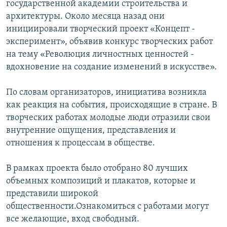
государственной академии строительства и
ПРИСОЕДИНЯЙТЕСЬ!
ПОБЕДИТЕЛЕЙ НЕ СУДЯТ?
архитектуры. Около месяца назад они
КРЫМ.НЕПОКОРЕННЫЙ
инициировали творческий проект «Концепт -
эксперимент», объявив конкурс творческих работ
ELIFBE
на тему «Революция личностных ценностей -
УКРАИНСКАЯ ПРОБЛЕМА КРЫМА
вдохновение на создание изменений в искусстве».
Все сайты RFE/RL
По словам организаторов, инициатива возникла
как реакция на события, происходящие в стране. В
творческих работах молодые люди отразили свои
внутренние ощущения, представления и
отношения к процессам в обществе.
В рамках проекта было отобрано 80 лучших
объемных композиций и плакатов, которые и
представили широкой
общественности.Ознакомиться с работами могут
все желающие, вход свободный.