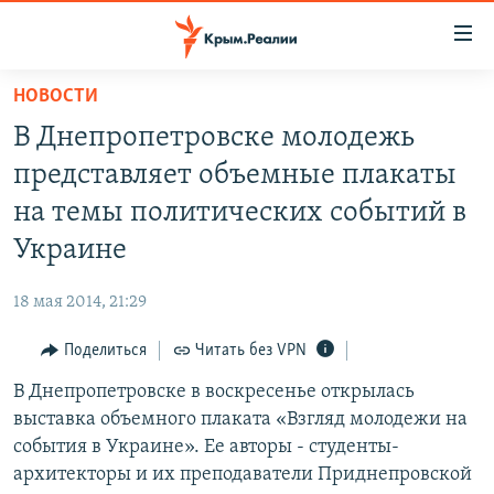
Доступность
ссылки
Вернуться
НОВОСТИ
к
НОВОСТИ
В Днепропетровске молодежь
основному
СПЕЦПРОЕКТЫ
содержанию
представляет объемные плакаты
ВОДА
Вернутся
ГРУЗ 200
на темы политических событий в
к
ИСТОРИЯ
КАРТА ВОЕННЫХ ОБЪЕКТОВ КРЫМА
Украине
главной
ЕЩЕ
11 ЛЕТ ОККУПАЦИИ КРЫМА. 11 ИСТОРИЙ СОПРОТИВЛЕНИЯ
навигации
18 мая 2014, 21:29
Вернутся
РАДІО СВОБОДА
ИНТЕРАКТИВ
к
Поделиться
Читать без VPN
КАК ОБОЙТИ БЛОКИРОВКУ
ИНФОГРАФИКА
поиску
В Днепропетровске в воскресенье открылась
ТЕЛЕПРОЕКТ КРЫМ.РЕАЛИИ
Українською
выставка объемного плаката «Взгляд молодежи на
СОВЕТЫ ПРАВОЗАЩИТНИКОВ
события в Украине». Ее авторы - студенты-
Qırımtatar
архитекторы и их преподаватели Приднепровской
ПРОПАВШИЕ БЕЗ ВЕСТИ