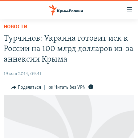
Доступность
ссылки
Вернуться
НОВОСТИ
к
НОВОСТИ
Турчинов: Украина готовит иск к
основному
СПЕЦПРОЕКТЫ
содержанию
России на 100 млрд долларов из-за
ВОДА
Вернутся
ГРУЗ 200
аннексии Крыма
к
ИСТОРИЯ
КАРТА ВОЕННЫХ ОБЪЕКТОВ КРЫМА
главной
19 мая 2014, 09:41
ЕЩЕ
11 ЛЕТ ОККУПАЦИИ КРЫМА. 11 ИСТОРИЙ СОПРОТИВЛЕНИЯ
навигации
Вернутся
Поделиться
Читать без VPN
РАДІО СВОБОДА
ИНТЕРАКТИВ
к
КАК ОБОЙТИ БЛОКИРОВКУ
ИНФОГРАФИКА
поиску
ТЕЛЕПРОЕКТ КРЫМ.РЕАЛИИ
Українською
СОВЕТЫ ПРАВОЗАЩИТНИКОВ
Qırımtatar
ПРОПАВШИЕ БЕЗ ВЕСТИ