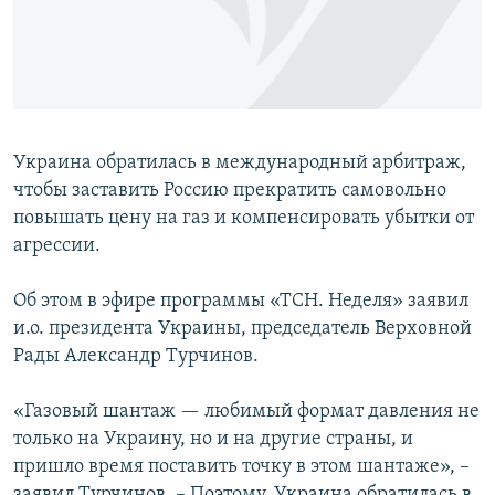
ПРИСОЕДИНЯЙТЕСЬ!
ПОБЕДИТЕЛЕЙ НЕ СУДЯТ?
КРЫМ.НЕПОКОРЕННЫЙ
ELIFBE
УКРАИНСКАЯ ПРОБЛЕМА КРЫМА
Украина обратилась в международный арбитраж,
Все сайты RFE/RL
чтобы заставить Россию прекратить самовольно
повышать цену на газ и компенсировать убытки от
агрессии.
Об этом в эфире программы «ТСН. Неделя» заявил
и.о. президента Украины, председатель Верховной
Рады Александр Турчинов.
«Газовый шантаж — любимый формат давления не
только на Украину, но и на другие страны, и
пришло время поставить точку в этом шантаже», –
заявил Турчинов. – Поэтому, Украина обратилась в