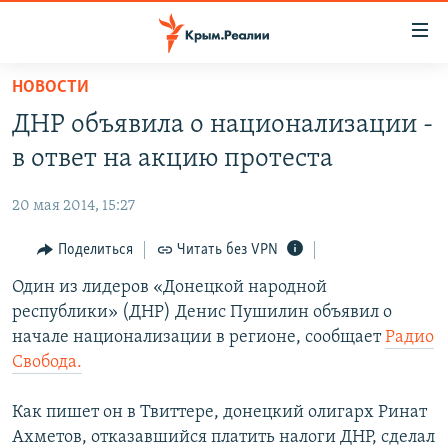
Доступность
ссылки
Вернуться
НОВОСТИ
к
НОВОСТИ
ДНР объявила о национализации -
основному
СПЕЦПРОЕКТЫ
содержанию
в ответ на акцию протеста
ВОДА
Вернутся
ГРУЗ 200
к
20 мая 2014, 15:27
ИСТОРИЯ
КАРТА ВОЕННЫХ ОБЪЕКТОВ КРЫМА
главной
ЕЩЕ
Поделиться
Читать без VPN
11 ЛЕТ ОККУПАЦИИ КРЫМА. 11 ИСТОРИЙ СОПРОТИВЛЕНИЯ
навигации
Вернутся
РАДІО СВОБОДА
Один из лидеров «Донецкой народной
ИНТЕРАКТИВ
к
республики» (ДНР) Денис Пушилин объявил о
КАК ОБОЙТИ БЛОКИРОВКУ
ИНФОГРАФИКА
поиску
начале национализации в регионе, сообщает
Радио
ТЕЛЕПРОЕКТ КРЫМ.РЕАЛИИ
Свобода.
Українською
СОВЕТЫ ПРАВОЗАЩИТНИКОВ
Qırımtatar
Как пишет он в Твиттере, донецкий олигарх Ринат
ПРОПАВШИЕ БЕЗ ВЕСТИ
Ахметов, отказавшийся платить налоги ДНР, сделал