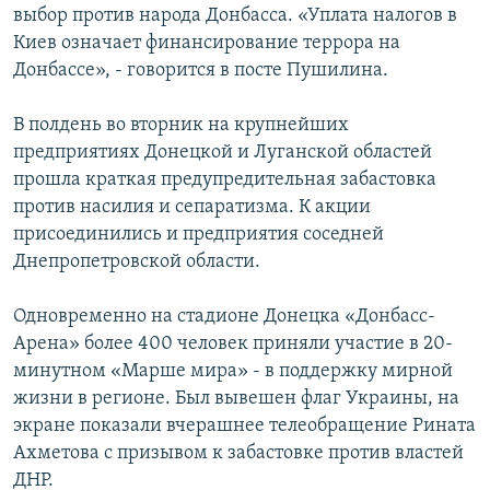
выбор против народа Донбасса. «Уплата налогов в
ПРИСОЕДИНЯЙТЕСЬ!
ПОБЕДИТЕЛЕЙ НЕ СУДЯТ?
Киев означает финансирование террора на
КРЫМ.НЕПОКОРЕННЫЙ
Донбассе», - говорится в посте Пушилина.
ELIFBE
В полдень во вторник на крупнейших
УКРАИНСКАЯ ПРОБЛЕМА КРЫМА
предприятиях Донецкой и Луганской областей
Все сайты RFE/RL
прошла краткая предупредительная забастовка
против насилия и сепаратизма. К акции
присоединились и предприятия соседней
Днепропетровской области.
Одновременно на стадионе Донецка «Донбасс-
Арена» более 400 человек приняли участие в 20-
минутном «Марше мира» - в поддержку мирной
жизни в регионе. Был вывешен флаг Украины, на
экране показали вчерашнее телеобращение Рината
Ахметова с призывом к забастовке против властей
ДНР.