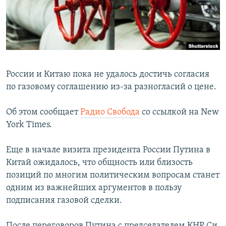
ПРИСОЕДИНЯЙТЕСЬ!
ПОБЕДИТЕЛЕЙ НЕ СУДЯТ?
КРЫМ.НЕПОКОРЕННЫЙ
ELIFBE
УКРАИНСКАЯ ПРОБЛЕМА КРЫМА
России и Китаю пока не удалось достичь согласия
Все сайты RFE/RL
по газовому соглашению из-за разногласий о цене.
Об этом сообщает
Радио Свобода
со ссылкой на New
York Times.
Еще в начале визита президента России Путина в
Китай ожидалось, что общность или близость
позиций по многим политическим вопросам станет
одним из важнейших аргументов в пользу
подписания газовой сделки.
После переговоров Путина с председателем КНР Си