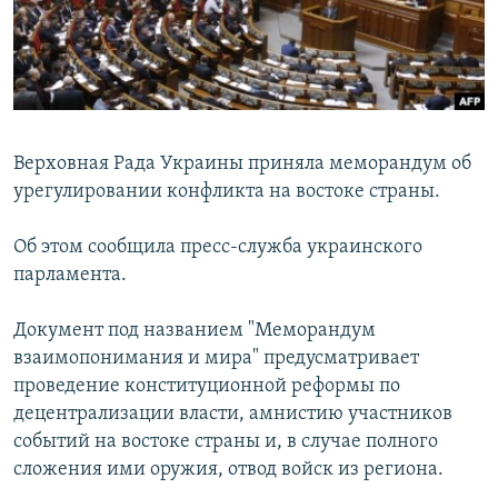
ПРИСОЕДИНЯЙТЕСЬ!
ПОБЕДИТЕЛЕЙ НЕ СУДЯТ?
КРЫМ.НЕПОКОРЕННЫЙ
ELIFBE
УКРАИНСКАЯ ПРОБЛЕМА КРЫМА
Верховная Рада Украины приняла меморандум об
Все сайты RFE/RL
урегулировании конфликта на востоке страны.
Об этом сообщила пресс-служба украинского
парламента.
Документ под названием "Меморандум
взаимопонимания и мира" предусматривает
проведение конституционной реформы по
децентрализации власти, амнистию участников
событий на востоке страны и, в случае полного
сложения ими оружия, отвод войск из региона.