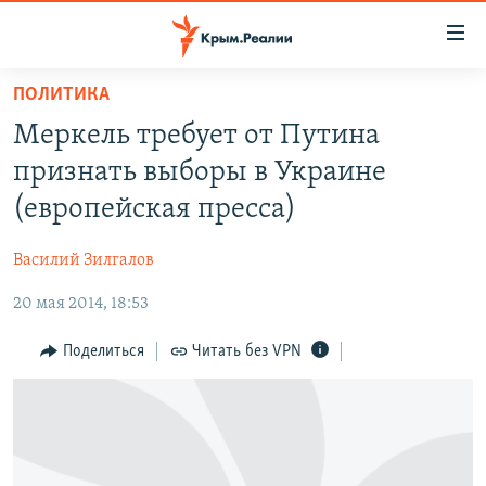
Доступность
ссылки
Вернуться
ПОЛИТИКА
к
НОВОСТИ
Меркель требует от Путина
основному
СПЕЦПРОЕКТЫ
содержанию
признать выборы в Украине
ВОДА
Вернутся
ГРУЗ 200
(европейская пресса)
к
ИСТОРИЯ
КАРТА ВОЕННЫХ ОБЪЕКТОВ КРЫМА
главной
Василий Зилгалов
ЕЩЕ
11 ЛЕТ ОККУПАЦИИ КРЫМА. 11 ИСТОРИЙ СОПРОТИВЛЕНИЯ
навигации
Вернутся
20 мая 2014, 18:53
РАДІО СВОБОДА
ИНТЕРАКТИВ
к
КАК ОБОЙТИ БЛОКИРОВКУ
ИНФОГРАФИКА
Поделиться
Читать без VPN
поиску
ТЕЛЕПРОЕКТ КРЫМ.РЕАЛИИ
Українською
СОВЕТЫ ПРАВОЗАЩИТНИКОВ
Qırımtatar
ПРОПАВШИЕ БЕЗ ВЕСТИ