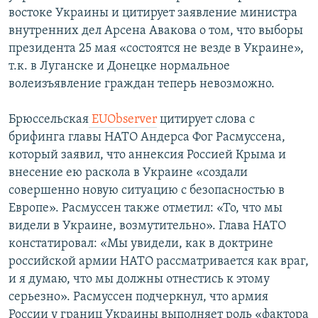
востоке Украины и цитирует заявление министра
внутренних дел Арсена Авакова о том, что выборы
президента 25 мая «состоятся не везде в Украине»,
т.к. в Луганске и Донецке нормальное
волеизъявление граждан теперь невозможно.
Брюссельская
EUObserver
цитирует слова с
брифинга главы НАТО Андерса Фог Расмуссена,
который заявил, что аннексия Россией Крыма и
внесение ею раскола в Украине «создали
совершенно новую ситуацию с безопасностью в
Европе». Расмуссен также отметил: «То, что мы
видели в Украине, возмутительно». Глава НАТО
констатировал: «Мы увидели, как в доктрине
российской армии НАТО рассматривается как враг,
и я думаю, что мы должны отнестись к этому
серьезно». Расмуссен подчеркнул, что армия
России у границ Украины выполняет роль «фактора