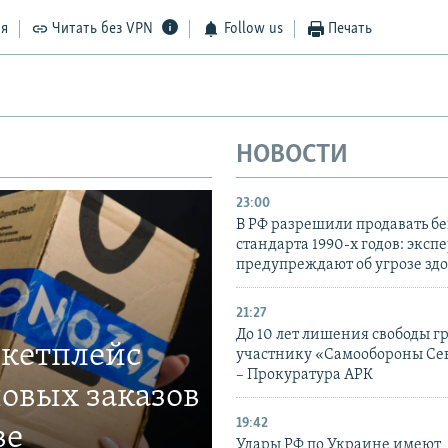
ся
Читать без VPN
Follow us
Печать
НОВОСТИ
23:00
В РФ разрешили продавать б
стандарта 1990-х годов: эксп
предупреждают об угрозе зд
21:27
До 10 лет лишения свободы г
ркетплейс
участнику «Самообороны Се
– Прокуратура АРК
овых заказов
19:42
ве
Удары РФ по Украине имеют