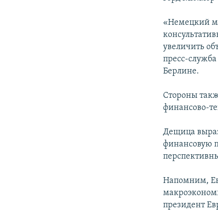
ПОБЕДИТЕЛЕЙ НЕ СУДЯТ?
КРЫМ.НЕПОКОРЕННЫЙ
«Немецкий ми
консультатив
ELIFBE
увеличить об
УКРАИНСКАЯ ПРОБЛЕМА КРЫМА
пресс-служба
Берлине.
Стороны такж
финансово-те
Дещица выраз
финансовую п
перспективны
Напомним, Е
макроэкономи
президент Ев