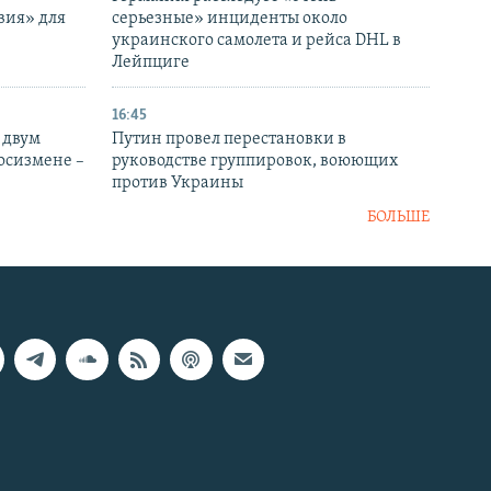
вия» для
серьезные» инциденты около
украинского самолета и рейса DHL в
Лейпциге
16:45
 двум
Путин провел перестановки в
госизмене –
руководстве группировок, воюющих
против Украины
БОЛЬШЕ