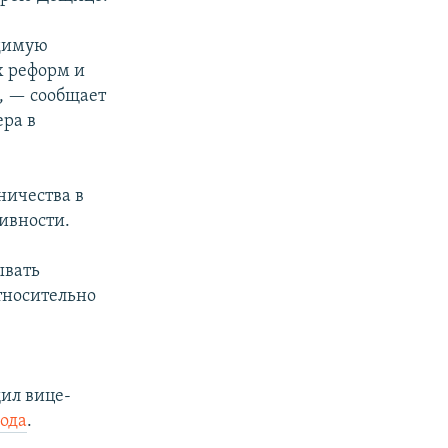
одимую
х реформ и
, — сообщает
ра в
ничества в
ивности.
ывать
тносительно
ил вице-
бода
.