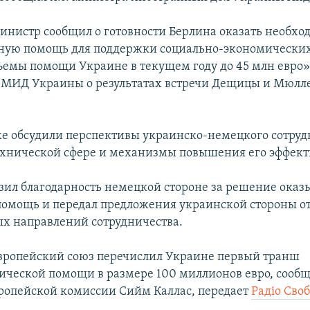
нистр сообщил о готовности Берлина оказать необх
ную помощь для поддержки социально-экономически
ъемы помощи Украине в текущем году до 45 млн евро»
 МИД Украины о результатах встречи Дещицы и Мюлле
е обсудили перспективы украинско-немецкого сотруд
хнической сфере и механизмы повышения его эффект
ил благодарность немецкой стороне за решение оказ
омощь и передал предложения украинской стороны о
х направлений сотрудничества.
вропейский союз перечислил Украине первый транш
ческой помощи в размере 100 миллионов евро, сообщ
ропейской комиссии Сийм Каллас, передает
Радіо Сво