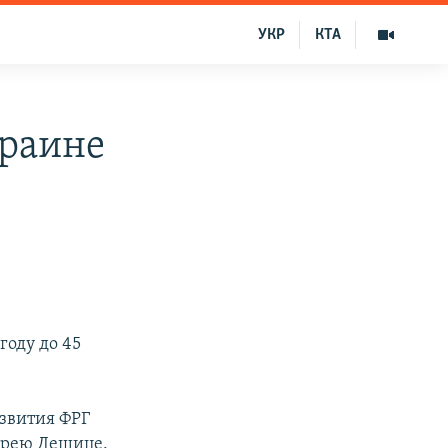
УКР
КТА
краине
оду до 45
звития ФРГ
дрею Дещице.