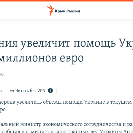
ния увеличит помощь У
 миллионов евро
50
ся
Читать без VPN
ерена увеличить объемы помощи Украине в текущем г
ро.
ральный министр экономического сотрудничества и ра
сообщил и.о. министра иностранных дел Украины Ан