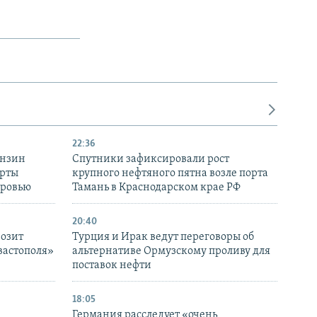
22:36
ензин
Спутники зафиксировали рост
ерты
крупного нефтяного пятна возле порта
оровью
Тамань в Краснодарском крае РФ
20:40
розит
Турция и Ирак ведут переговоры об
вастополя»
альтернативе Ормузскому проливу для
поставок нефти
18:05
Германия расследует «очень