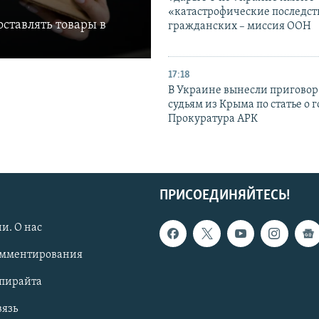
«катастрофические последст
ставлять товары в
гражданских – миссия ООН
17:18
В Украине вынесли приговор
судьям из Крыма по статье о 
Прокуратура АРК
ПРИСОЕДИНЯЙТЕСЬ!
и. О нас
омментирования
опирайта
вязь