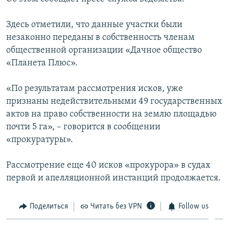
ПРИСОЕДИНЯЙТЕСЬ!
ПОБЕДИТЕЛЕЙ НЕ СУДЯТ?
Здесь отметили, что данные участки были
КРЫМ.НЕПОКОРЕННЫЙ
незаконно переданы в собственность членам
ELIFBE
общественной организации «Дачное общество
«Планета Плюс».
УКРАИНСКАЯ ПРОБЛЕМА КРЫМА
Все сайты RFE/RL
«По результатам рассмотрения исков, уже
признаны недействительными 49 государственных
актов на право собственности на землю площадью
почти 5 га», – говорится в сообщении
«прокуратуры».
Рассмотрение еще 40 исков «прокурора» в судах
первой и апелляционной инстанций продолжается.
Поделиться
Читать без VPN
Follow us