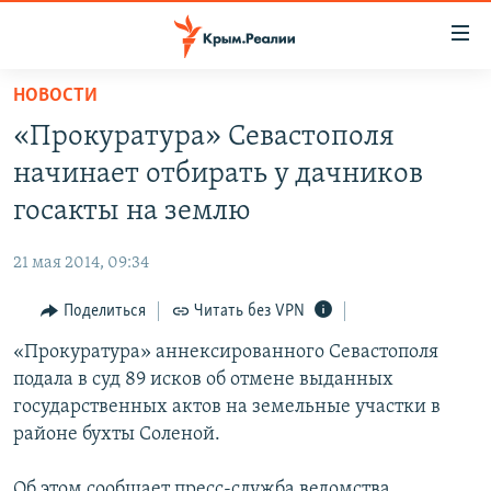
Доступность
ссылки
Вернуться
НОВОСТИ
к
НОВОСТИ
«Прокуратура» Севастополя
основному
СПЕЦПРОЕКТЫ
содержанию
начинает отбирать у дачников
ВОДА
Вернутся
ГРУЗ 200
госакты на землю
к
ИСТОРИЯ
КАРТА ВОЕННЫХ ОБЪЕКТОВ КРЫМА
главной
21 мая 2014, 09:34
ЕЩЕ
11 ЛЕТ ОККУПАЦИИ КРЫМА. 11 ИСТОРИЙ СОПРОТИВЛЕНИЯ
навигации
Вернутся
Поделиться
Читать без VPN
РАДІО СВОБОДА
ИНТЕРАКТИВ
к
«Прокуратура» аннексированного Севастополя
КАК ОБОЙТИ БЛОКИРОВКУ
ИНФОГРАФИКА
поиску
подала в суд 89 исков об отмене выданных
ТЕЛЕПРОЕКТ КРЫМ.РЕАЛИИ
государственных актов на земельные участки в
Українською
районе бухты Соленой.
СОВЕТЫ ПРАВОЗАЩИТНИКОВ
Qırımtatar
ПРОПАВШИЕ БЕЗ ВЕСТИ
Об этом сообщает пресс-служба ведомства.