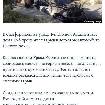
ПРИСОЕДИНЯЙТЕСЬ!
ПОБЕДИТЕЛЕЙ НЕ СУДЯТ?
КРЫМ.НЕПОКОРЕННЫЙ
ELIFBE
УКРАИНСКАЯ ПРОБЛЕМА КРЫМА
В Симферополе на улице 1-й Конной Армии возле
Все сайты RFE/RL
дома 17-б произошел взрыв в легковом автомобиле
Daewoo Nexia.
Как рассказали
Крым.Реалии
очевидцы, машина
собиралась заехать по горке в поселок компактного
проживания крымских татар Фонтаны. В этот
момент раздался хлопок, после чего прогремел
сильный взрыв.
Свидетели утверждают, что водитель по имени
Рустем, чей дом находится
в нескольких десятках метров от места