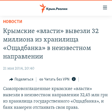
Доступность
ссылки
Вернуться
НОВОСТИ
к
НОВОСТИ
Крымские «власти» вывезли 32
основному
СПЕЦПРОЕКТЫ
содержанию
миллиона из хранилища
ВОДА
Вернутся
ГРУЗ 200
«Ощадбанка» в неизвестном
к
ИСТОРИЯ
КАРТА ВОЕННЫХ ОБЪЕКТОВ КРЫМА
направлении
главной
ЕЩЕ
11 ЛЕТ ОККУПАЦИИ КРЫМА. 11 ИСТОРИЙ СОПРОТИВЛЕНИЯ
навигации
21 мая 2014, 20:40
Вернутся
РАДІО СВОБОДА
ИНТЕРАКТИВ
к
Поделиться
Читать без VPN
КАК ОБОЙТИ БЛОКИРОВКУ
ИНФОГРАФИКА
поиску
Самопровозглашенные крымские «власти»
ТЕЛЕПРОЕКТ КРЫМ.РЕАЛИИ
Українською
вывезли в неизвестном направлении 32,45 млн грн
СОВЕТЫ ПРАВОЗАЩИТНИКОВ
из хранилища государственного «Ощадбанка», и
Qırımtatar
банк намерен отстаивать свои права.
ПРОПАВШИЕ БЕЗ ВЕСТИ