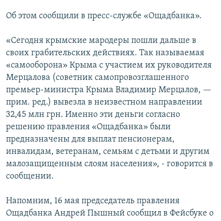
ПРИСОЕДИНЯЙТЕСЬ!
ПОБЕДИТЕЛЕЙ НЕ СУДЯТ?
Об этом сообщили в пресс-службе «Ощадбанка».
КРЫМ.НЕПОКОРЕННЫЙ
«Сегодня крымские мародеры пошли дальше в
ELIFBE
своих грабительских действиях. Так называемая
УКРАИНСКАЯ ПРОБЛЕМА КРЫМА
«самооборона» Крыма с участием их руководителя
Все сайты RFE/RL
Мерцалова (советник самопровозглашенного
премьер-министра Крыма Владимир Мерцалов, —
прим. ред.) вывезла в неизвестном направлении
32,45 млн грн. Именно эти деньги согласно
решению правления «Ощадбанка» были
предназначены для выплат пенсионерам,
инвалидам, ветеранам, семьям с детьми и другим
малозащищенным слоям населения», - говорится в
сообщении.
Напомним, 16 мая председатель правления
Ощадбанка Андрей Пышный сообщил в Фейсбуке о