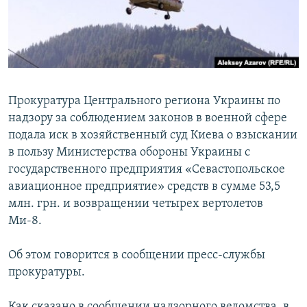
ПРИСОЕДИНЯЙТЕСЬ!
ПОБЕДИТЕЛЕЙ НЕ СУДЯТ?
КРЫМ.НЕПОКОРЕННЫЙ
ELIFBE
УКРАИНСКАЯ ПРОБЛЕМА КРЫМА
Прокуратура Центрального региона Украины по
Все сайты RFE/RL
надзору за соблюдением законов в военной сфере
подала иск в хозяйственный суд Киева о взыскании
в пользу Министерства обороны Украины с
государственного предприятия «Севастопольское
авиационное предприятие» средств в сумме 53,5
млн. грн. и возвращении четырех вертолетов
Ми-8.
Об этом говорится в сообщении пресс-службы
прокуратуры.
Как сказано в сообщении надзорного ведомства, в