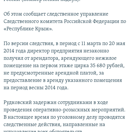
ПРИСОЕДИНЯЙТЕСЬ!
ПОБЕДИТЕЛЕЙ НЕ СУДЯТ?
Об этом сообщает следственное управление
КРЫМ.НЕПОКОРЕННЫЙ
Следственного комитета Российской Федерации по
ELIFBE
«Республике Крым».
УКРАИНСКАЯ ПРОБЛЕМА КРЫМА
По версии следствия, в период с 11 марта по 20 мая
Все сайты RFE/RL
2014 года директор предприятия незаконно
получил от арендатора, арендующего нежилое
помещение на первом этаже цирка 35 680 рублей,
не предусмотренные арендной платой, за
предоставление в аренду указанного помещения
на период весны 2014 года.
Рудковский задержан сотрудниками в ходе
проведения оперативно-розыскных мероприятий.
В настоящее время по уголовному делу проводятся
следственные действия, направленные на