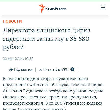
Доступность
ссылки
Вернуться
НОВОСТИ
к
НОВОСТИ
Директора ялтинского цирка
основному
СПЕЦПРОЕКТЫ
содержанию
задержали за взятку в 35 680
ВОДА
Вернутся
ГРУЗ 200
рублей
к
ИСТОРИЯ
КАРТА ВОЕННЫХ ОБЪЕКТОВ КРЫМА
главной
22 мая 2014, 10:32
ЕЩЕ
11 ЛЕТ ОККУПАЦИИ КРЫМА. 11 ИСТОРИЙ СОПРОТИВЛЕНИЯ
навигации
Вернутся
Поделиться
Читать без VPN
РАДІО СВОБОДА
ИНТЕРАКТИВ
к
В отношении директора государственного
КАК ОБОЙТИ БЛОКИРОВКУ
ИНФОГРАФИКА
поиску
предприятия «Ялтинский государственный цирк»
ТЕЛЕПРОЕКТ КРЫМ.РЕАЛИИ
Анатолия Рудковского возбуждено уголовное дело.
Українською
Он подозревается в совершении преступления,
СОВЕТЫ ПРАВОЗАЩИТНИКОВ
Qırımtatar
предусмотренного ч. 3 ст. 204 Уголовного кодекса
ПРОПАВШИЕ БЕЗ ВЕСТИ
России (коммерческий подкуп).