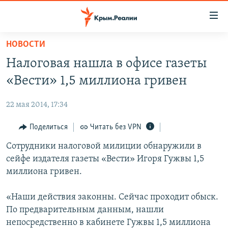
Доступность
ссылки
Вернуться
НОВОСТИ
к
НОВОСТИ
Налоговая нашла в офисе газеты
основному
СПЕЦПРОЕКТЫ
содержанию
«Вести» 1,5 миллиона гривен
ВОДА
Вернутся
ГРУЗ 200
к
22 мая 2014, 17:34
ИСТОРИЯ
КАРТА ВОЕННЫХ ОБЪЕКТОВ КРЫМА
главной
ЕЩЕ
Поделиться
Читать без VPN
11 ЛЕТ ОККУПАЦИИ КРЫМА. 11 ИСТОРИЙ СОПРОТИВЛЕНИЯ
навигации
Вернутся
РАДІО СВОБОДА
Сотрудники налоговой милиции обнаружили в
ИНТЕРАКТИВ
к
сейфе издателя газеты «Вести» Игоря Гужвы 1,5
КАК ОБОЙТИ БЛОКИРОВКУ
ИНФОГРАФИКА
поиску
миллиона гривен.
ТЕЛЕПРОЕКТ КРЫМ.РЕАЛИИ
Українською
«Наши действия законны. Сейчас проходит обыск.
СОВЕТЫ ПРАВОЗАЩИТНИКОВ
Qırımtatar
По предварительным данным, нашли
ПРОПАВШИЕ БЕЗ ВЕСТИ
непосредственно в кабинете Гужвы 1,5 миллиона