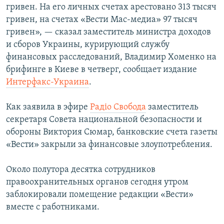
гривен. На его личных счетах арестовано 313 тысяч
ПРИСОЕДИНЯЙТЕСЬ!
ПОБЕДИТЕЛЕЙ НЕ СУДЯТ?
гривен, на счетах «Вести Мас-медиа» 97 тысяч
КРЫМ.НЕПОКОРЕННЫЙ
гривен», — сказал заместитель министра доходов
и сборов Украины, курирующий службу
ELIFBE
финансовых расследований, Владимир Хоменко на
УКРАИНСКАЯ ПРОБЛЕМА КРЫМА
брифинге в Киеве в четверг, сообщает издание
Все сайты RFE/RL
Интерфакс-Украина
.
Как заявила в эфире
Радiо Свобода
заместитель
секретаря Совета национальной безопасности и
обороны Виктория Сюмар, банковские счета газеты
«Вести» закрыли за финансовые злоупотребления.
Около полутора десятка сотрудников
правоохранительных органов сегодня утром
заблокировали помещение редакции «Вести»
вместе с работниками.