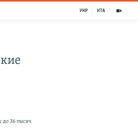
УКР
КТА
окие
 до 36 тысяч