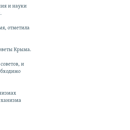
ния и науки
.
мя, отметила
оветы Крыма.
советов, и
обходимо
анизмах
еханизма