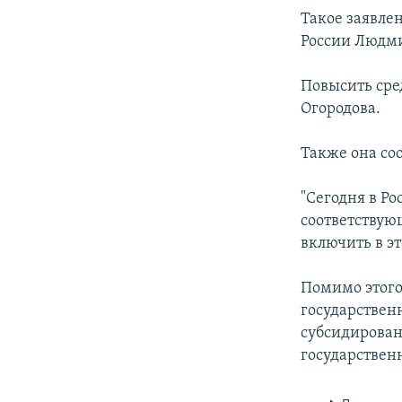
ПОБЕДИТЕЛЕЙ НЕ СУДЯТ?
Такое заявле
КРЫМ.НЕПОКОРЕННЫЙ
России Людми
ELIFBE
Повысить сре
УКРАИНСКАЯ ПРОБЛЕМА КРЫМА
Огородова.
Также она со
"Сегодня в Р
соответствую
включить в эт
Помимо этого
государствен
субсидирован
государствен