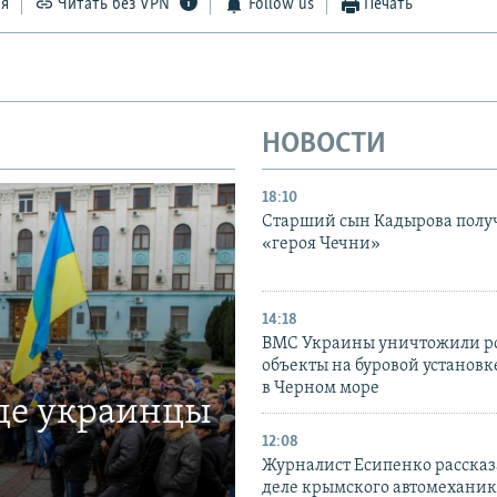
ся
Читать без VPN
Follow us
Печать
НОВОСТИ
18:10
Старший сын Кадырова полу
«героя Чечни»
14:18
ВМС Украины уничтожили р
объекты на буровой установ
в Черном море
где украинцы
12:08
Журналист Есипенко рассказ
деле крымского автомехани