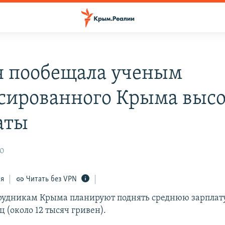
я пообещала ученым
сированного Крыма выс
аты
10
ся
Читать без VPN
удникам Крыма планируют поднять среднюю зарплату
ц (около 12 тысяч гривен).