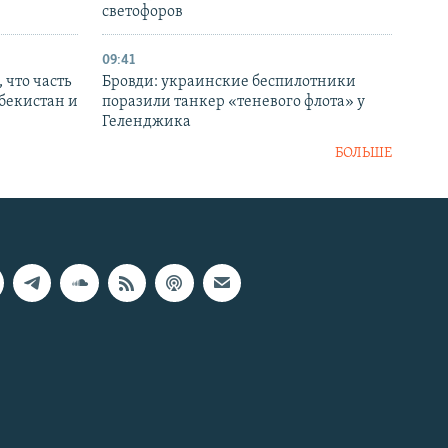
светофоров
09:41
 что часть
Бровди: украинские беспилотники
збекистан и
поразили танкер «теневого флота» у
Геленджика
БОЛЬШЕ