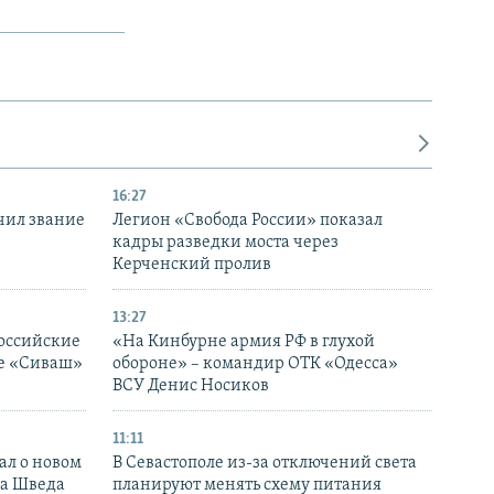
16:27
чил звание
Легион «Свобода России» показал
кадры разведки моста через
Керченский пролив
13:27
оссийские
«На Кинбурне армия РФ в глухой
ке «Сиваш»
обороне» – командир ОТК «Одесса»
ВСУ Денис Носиков
11:11
ал о новом
В Севастополе из-за отключений света
ка Шведа
планируют менять схему питания