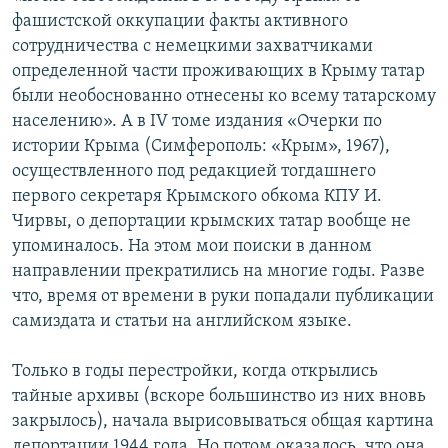
фашистской оккупации факты активного
сотрудничества с немецкими захватчиками
определенной части проживающих в Крыму татар
были необоснованно отнесены ко всему татарскому
населению». А в ІV томе издания «Очерки по
истории Крыма (Симферополь: «Крым», 1967),
осуществленного под редакцией тогдашнего
первого секретаря Крымского обкома КПУ И.
Чирвы, о депортации крымских татар вообще не
упоминалось. На этом мои поиски в данном
направлении прекратились на многие годы. Разве
что, время от времени в руки попадали публикации
самиздата и статьи на английском языке.
Только в годы перестройки, когда открылись
тайные архивы (вскоре большинство из них вновь
закрылось), начала вырисовываться общая картина
депортации 1944 года. Но потом оказалось, что она