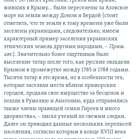
более 30 тысяч христиан, греков или армян,
живших в Крыму... были переселены за Азовское
море на земли между Доном и Бердой (стоит
отметить, что те земли к тому времени уже были
заселены украинцами, следовательно, имеем
характерный пример заселения украинских
этнических земель другими народами, –
Прим.
авт.
). Значительно более ощутимым было
выселение татар после того, как русские овладели
Крымом в промежутке между 1785 и 1788 годами.
Тысячи татар в это время, но в особенности тех,
которые заселяли места вблизи приморских
городов, продали свое имущество за бесценок и
пошли в Румелию и Анатолию, куда отправились
также члены правящей семьи Гиреев и много
дворянства», – писал ученый по свежим следам.
Далее он приводил данные нескольких переписей
населения, согласно которым в конце XVIII века