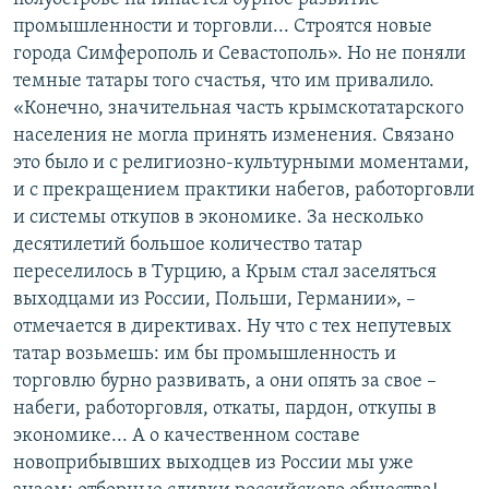
промышленности и торговли... Строятся новые
города Симферополь и Севастополь». Но не поняли
темные татары того счастья, что им привалило.
«Конечно, значительная часть крымскотатарского
населения не могла принять изменения. Связано
это было и с религиозно-культурными моментами,
и с прекращением практики набегов, работорговли
и системы откупов в экономике. За несколько
десятилетий большое количество татар
переселилось в Турцию, а Крым стал заселяться
выходцами из России, Польши, Германии», –
отмечается в директивах. Ну что с тех непутевых
татар возьмешь: им бы промышленность и
торговлю бурно развивать, а они опять за свое –
набеги, работорговля, откаты, пардон, откупы в
экономике... А о качественном составе
новоприбывших выходцев из России мы уже