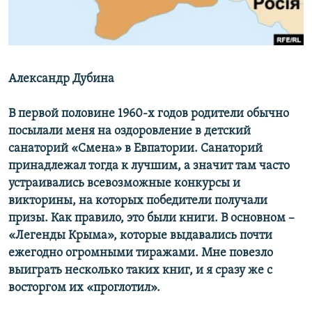
ПРИСОЕДИНЯЙТЕСЬ!
ПОБЕДИТЕЛЕЙ НЕ СУДЯТ?
КРЫМ.НЕПОКОРЕННЫЙ
ELIFBE
Александр Дубина
УКРАИНСКАЯ ПРОБЛЕМА КРЫМА
Все сайты RFE/RL
В первой половине 1960-х годов родители обычно
посылали меня на оздоровление в детский
санаторий «Смена» в Евпатории. Санаторий
принадлежал тогда к лучшим, а значит там часто
устраивались всевозможные конкурсы и
викторины, на которых победители получали
призы. Как правило, это были книги. В основном –
«Легенды Крыма», которые выдавались почти
ежегодно огромными тиражами. Мне повезло
выиграть несколько таких книг, и я сразу же с
восторгом их «проглотил».