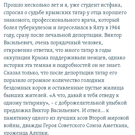
Прошло несколько лет и я, уже студент истфака,
спросил о судьбе крымских татар у отца хорошего
знакомого, профессионального врача, который
болел туберкулезом и переселился в Ялту в 1944
году, сразу после печальной депортации. Виктор
Васильевич, очень порядочный человек,
откровенно ответил, что много татар в годы
оккупации Крыма поддерживали немцев, однако
история эта темная и подробностей он не знает.
Сказал только, что после депортации татар его
поразило огромное количество голодных
бездомных коров и оставленные пустые жилища
бывших жителей. «А что, давай я тебя отведу к
одному татарину», – с доброжелательной улыбкой
предложил Виктор Васильевич. И отвел... к
памятнику одного из лучших асов Второй мировой
войны, дважды Героя Советского Союза Аметхана,
уроженца Алупки.