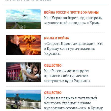
ВОЙНА РОССИИ ПРОТИВ УКРАИНЫ
Как Украина берет под контроль
«сухопутный коридор» в Крым
КРЫМ И ВОЙНА
«Стереть Киев с лица земли». Кто
в Крыму хочет уничтожения
Украины
ОБЩЕСТВО
Как Россия «мотивирует»
крымских абитуриентов
поступать в вузы Украины
ОБЩЕСТВО
Война на пляжах и тотальный
контроль: главные вызовы
курортного сезона-2026 в Крыму