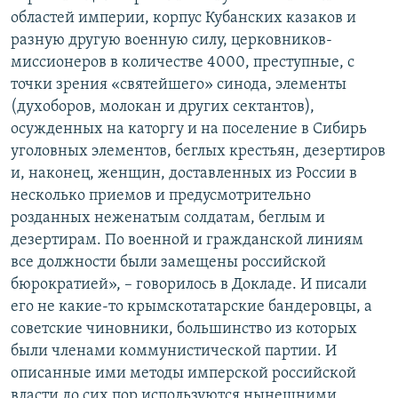
областей империи, корпус Кубанских казаков и
разную другую военную силу, церковников-
миссионеров в количестве 4000, преступные, с
точки зрения «святейшего» синода, элементы
(духоборов, молокан и других сектантов),
осужденных на каторгу и на поселение в Сибирь
уголовных элементов, беглых крестьян, дезертиров
и, наконец, женщин, доставленных из России в
несколько приемов и предусмотрительно
розданных неженатым солдатам, беглым и
дезертирам. По военной и гражданской линиям
все должности были замещены российской
бюрократией», – говорилось в Докладе. И писали
его не какие-то крымскотатарские бандеровцы, а
советские чиновники, большинство из которых
были членами коммунистической партии. И
описанные ими методы имперской российской
власти до сих пор используются нынешними