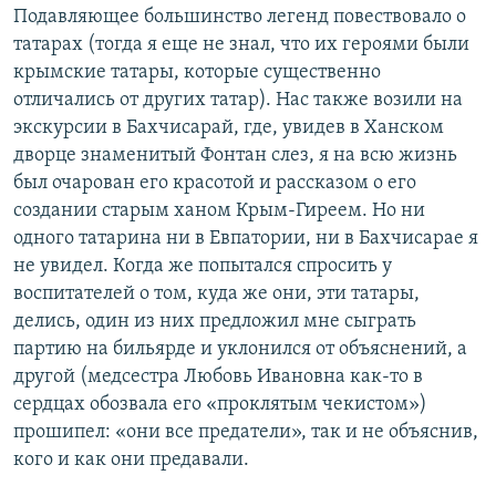
Подавляющее большинство легенд повествовало о
татарах (тогда я еще не знал, что их героями были
крымские татары, которые существенно
отличались от других татар). Нас также возили на
экскурсии в Бахчисарай, где, увидев в Ханском
дворце знаменитый Фонтан слез, я на всю жизнь
был очарован его красотой и рассказом о его
создании старым ханом Крым-Гиреем. Но ни
одного татарина ни в Евпатории, ни в Бахчисарае я
не увидел. Когда же попытался спросить у
воспитателей о том, куда же они, эти татары,
делись, один из них предложил мне сыграть
партию на бильярде и уклонился от объяснений, а
другой (медсестра Любовь Ивановна как-то в
сердцах обозвала его «проклятым чекистом»)
прошипел: «они все предатели», так и не объяснив,
кого и как они предавали.