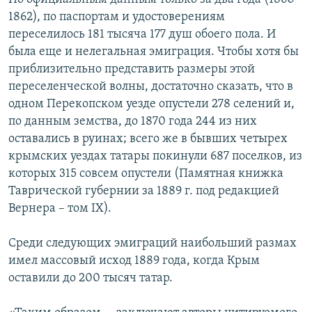
1862), по паспортам и удостоверениям
переселилось 181 тысяча 177 душ обоего пола. И
была еще и нелегальная эмиграция. Чтобы хотя бы
приблизительно представить размеры этой
переселенческой волны, достаточно сказать, что в
одном Перекопском уезде опустели 278 селений и,
по данным земства, до 1870 года 244 из них
оставались в руинах; всего же в бывших четырех
крымских уездах татары покинули 687 поселков, из
которых 315 совсем опустели (Памятная книжка
Таврической губернии за 1889 г. под редакцией
Вернера – том IХ).
Среди следующих эмиграций наибольший размах
имел массовый исход 1889 года, когда Крым
оставили до 200 тысяч татар.