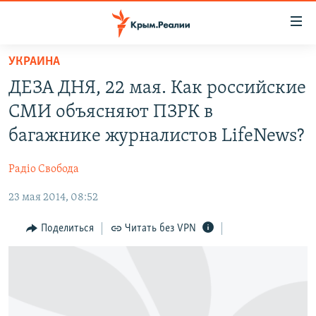
Доступность
ссылки
Вернуться
УКРАИНА
к
НОВОСТИ
ДЕЗА ДНЯ, 22 мая. Как российские
основному
СПЕЦПРОЕКТЫ
содержанию
СМИ объясняют ПЗРК в
ВОДА
Вернутся
ГРУЗ 200
багажнике журналистов LifeNews?
к
ИСТОРИЯ
КАРТА ВОЕННЫХ ОБЪЕКТОВ КРЫМА
главной
Радіо Свобода
ЕЩЕ
11 ЛЕТ ОККУПАЦИИ КРЫМА. 11 ИСТОРИЙ СОПРОТИВЛЕНИЯ
навигации
Вернутся
23 мая 2014, 08:52
РАДІО СВОБОДА
ИНТЕРАКТИВ
к
КАК ОБОЙТИ БЛОКИРОВКУ
ИНФОГРАФИКА
Поделиться
Читать без VPN
поиску
ТЕЛЕПРОЕКТ КРЫМ.РЕАЛИИ
Українською
СОВЕТЫ ПРАВОЗАЩИТНИКОВ
Qırımtatar
ПРОПАВШИЕ БЕЗ ВЕСТИ