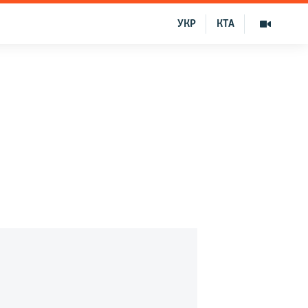
УКР
КТА