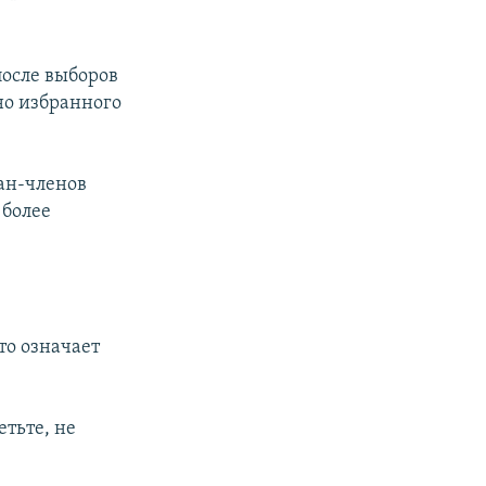
после выборов
но избранного
ран-членов
 более
то означает
етьте, не