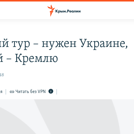
й тур – нужен Украине,
й – Кремлю
48
ся
Читать без VPN