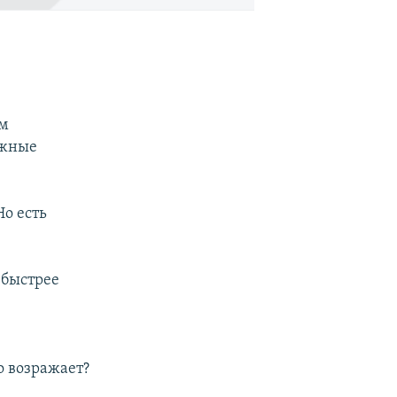
ом
ожные
о есть
 быстрее
о возражает?