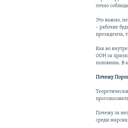
точно соблюд
Это важно, по
– рабочие бу
президента, 
Как во внутре
ООН за призн
половины. В м
Почему Поро
Теоретически
проголосоват
Почему за нег
среди марсиан