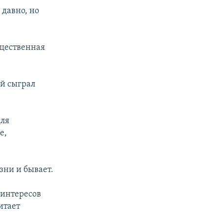
 давно, но
бщественная
й сыграл
для
е,
зни и бывает.
 интересов
итает