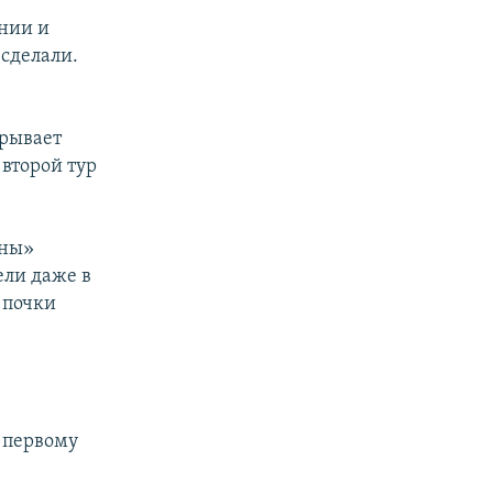
ании и
 сделали.
грывает
 второй тур
ины»
ели даже в
 почки
к первому