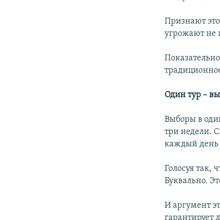
Признают это
угрожают не 
Показательно,
традиционное
Один тур – в
Выборы в оди
три недели. 
каждый день 
Голосуя так, 
Буквально. Эт
И аргумент эт
гарантирует 