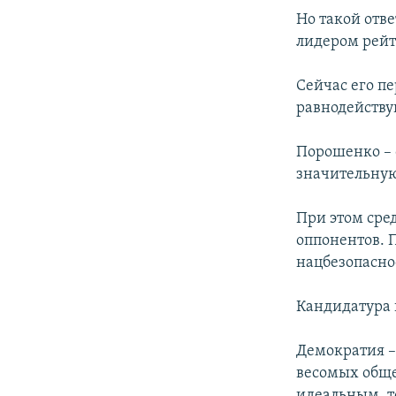
Но такой отв
лидером рейт
Сейчас его п
равнодейств
Порошенко – 
значительную
При этом сре
оппонентов. 
нацбезопасно
Кандидатура 
Демократия –
весомых обще
идеальным, т