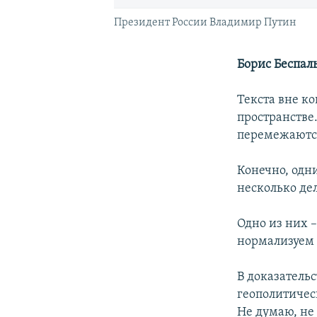
Президент России Владимир Путин
Борис Беспал
Текста вне ко
пространстве
перемежаются
Конечно, одн
несколько де
Одно из них 
нормализуем 
В доказатель
геополитичес
Не думаю, не