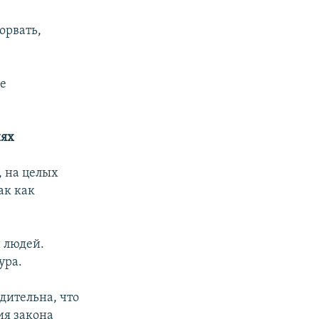
орвать,
же
нях
, на целых
ак как
и людей.
ура.
дительна, что
ия закона