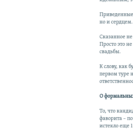
Приведенные 
но и сердцем
Сказанное не
Просто это не
свадьбы.
К слову, как 
первом туре 
ответственно
О формальны
То, что канд
фаворита – п
истекло еще 1