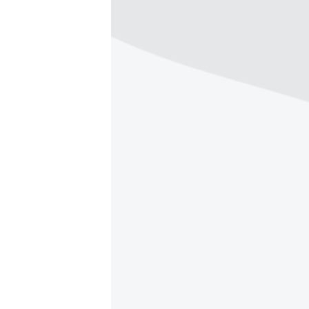
ПОБЕДИТЕЛЕЙ НЕ СУДЯТ?
КРЫМ.НЕПОКОРЕННЫЙ
ELIFBE
УКРАИНСКАЯ ПРОБЛЕМА КРЫМА