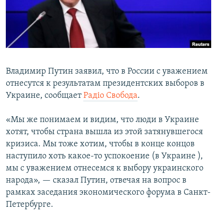
ПРИСОЕДИНЯЙТЕСЬ!
ПОБЕДИТЕЛЕЙ НЕ СУДЯТ?
КРЫМ.НЕПОКОРЕННЫЙ
ELIFBE
УКРАИНСКАЯ ПРОБЛЕМА КРЫМА
Владимир Путин заявил, что в России с уважением
Все сайты RFE/RL
отнесутся к результатам президентских выборов в
Украине, сообщает
Радiо Свобода
.
«Мы же понимаем и видим, что люди в Украине
хотят, чтобы страна вышла из этой затянувшегося
кризиса. Мы тоже хотим, чтобы в конце концов
наступило хоть какое-то успокоение (в Украине ),
мы с уважением отнесемся к выбору украинского
народа», — сказал Путин, отвечая на вопрос в
рамках заседания экономического форума в Санкт-
Петербурге.