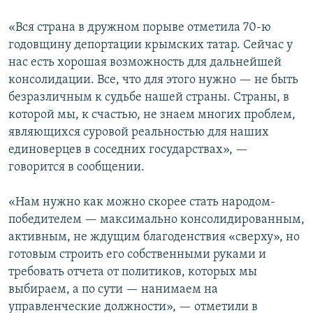
ПРИСОЕДИНЯЙТЕСЬ!
ПОБЕДИТЕЛЕЙ НЕ СУДЯТ?
«Вся страна в дружном порыве отметила 70-ю
КРЫМ.НЕПОКОРЕННЫЙ
годовщину депортации крымских татар. Сейчас у
нас есть хорошая возможность для дальнейшей
ELIFBE
консолидации. Все, что для этого нужно — не быть
УКРАИНСКАЯ ПРОБЛЕМА КРЫМА
безразличным к судьбе нашей страны. Страны, в
Все сайты RFE/RL
которой мы, к счастью, не знаем многих проблем,
являющихся суровой реальностью для наших
единоверцев в соседних государствах», —
говорится в сообщении.
«Нам нужно как можно скорее стать народом-
победителем — максимально консолидированным,
активным, не ждущим благоденствия «сверху», но
готовым строить его собственными руками и
требовать отчета от политиков, которых мы
выбираем, а по сути — нанимаем на
управленческие должности», — отметили в