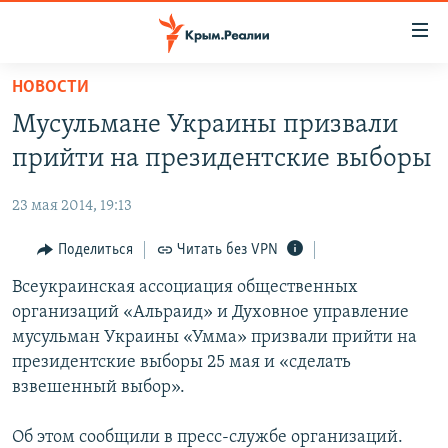
Доступность
ссылки
Вернуться
НОВОСТИ
к
НОВОСТИ
Мусульмане Украины призвали
основному
СПЕЦПРОЕКТЫ
содержанию
прийти на президентские выборы
ВОДА
Вернутся
ГРУЗ 200
к
23 мая 2014, 19:13
ИСТОРИЯ
КАРТА ВОЕННЫХ ОБЪЕКТОВ КРЫМА
главной
ЕЩЕ
Поделиться
Читать без VPN
11 ЛЕТ ОККУПАЦИИ КРЫМА. 11 ИСТОРИЙ СОПРОТИВЛЕНИЯ
навигации
Вернутся
РАДІО СВОБОДА
Всеукраинская ассоциация общественных
ИНТЕРАКТИВ
к
организаций «Альраид» и Духовное управление
КАК ОБОЙТИ БЛОКИРОВКУ
ИНФОГРАФИКА
поиску
мусульман Украины «Умма» призвали прийти на
ТЕЛЕПРОЕКТ КРЫМ.РЕАЛИИ
президентские выборы 25 мая и «сделать
Українською
взвешенный выбор».
СОВЕТЫ ПРАВОЗАЩИТНИКОВ
Qırımtatar
ПРОПАВШИЕ БЕЗ ВЕСТИ
Об этом сообщили в пресс-службе организаций.