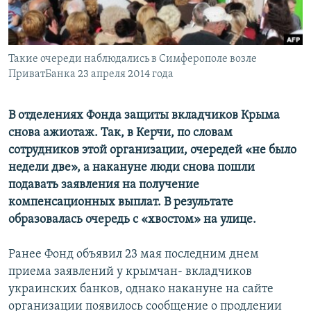
ПРИСОЕДИНЯЙТЕСЬ!
ПОБЕДИТЕЛЕЙ НЕ СУДЯТ?
КРЫМ.НЕПОКОРЕННЫЙ
Такие очереди наблюдались в Симферополе возле
ELIFBE
ПриватБанка 23 апреля 2014 года
УКРАИНСКАЯ ПРОБЛЕМА КРЫМА
Все сайты RFE/RL
В отделениях Фонда защиты вкладчиков Крыма
снова ажиотаж. Так, в Керчи, по словам
сотрудников этой организации, очередей «не было
недели две», а накануне люди снова пошли
подавать заявления на получение
компенсационных выплат. В результате
образовалась очередь с «хвостом» на улице.
Ранее Фонд объявил 23 мая последним днем
приема заявлений у крымчан- вкладчиков
украинских банков, однако накануне на сайте
организации появилось сообщение о продлении