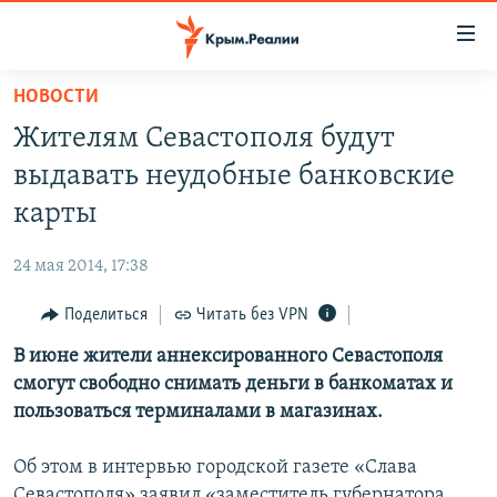
Доступность
ссылки
Вернуться
НОВОСТИ
к
НОВОСТИ
Жителям Севастополя будут
основному
СПЕЦПРОЕКТЫ
содержанию
выдавать неудобные банковские
ВОДА
Вернутся
ГРУЗ 200
карты
к
ИСТОРИЯ
КАРТА ВОЕННЫХ ОБЪЕКТОВ КРЫМА
главной
24 мая 2014, 17:38
ЕЩЕ
11 ЛЕТ ОККУПАЦИИ КРЫМА. 11 ИСТОРИЙ СОПРОТИВЛЕНИЯ
навигации
Вернутся
Поделиться
Читать без VPN
РАДІО СВОБОДА
ИНТЕРАКТИВ
к
В июне жители аннексированного Севастополя
КАК ОБОЙТИ БЛОКИРОВКУ
ИНФОГРАФИКА
поиску
смогут свободно снимать деньги в банкоматах и
ТЕЛЕПРОЕКТ КРЫМ.РЕАЛИИ
пользоваться терминалами в магазинах.
Українською
СОВЕТЫ ПРАВОЗАЩИТНИКОВ
Qırımtatar
Об этом в интервью городской газете «Слава
ПРОПАВШИЕ БЕЗ ВЕСТИ
Севастополя» заявил «заместитель губернатора,