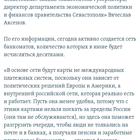
ПРИСОЕДИНЯЙТЕСЬ!
ПОБЕДИТЕЛЕЙ НЕ СУДЯТ?
директор департамента экономической политики
и финансов правительства Севастополя» Вячеслав
КРЫМ.НЕПОКОРЕННЫЙ
Аксенов.
ELIFBE
По его информации, сегодня активно создается сеть
УКРАИНСКАЯ ПРОБЛЕМА КРЫМА
банкоматов, количество которых в июне будет
Все сайты RFE/RL
исчисляться десятками.
«В основе сети будут карты не международных
платежных систем, поскольку они зависят от
политических решений Европы и Америки, а
внутренней российской сети, которая реально есть
и работает. Пусть она менее удобна, потому что с
этими картами нельзя поехать за пределы России
(они там не обслуживаются), но здесь она поможет
разгрузить очереди, чтобы люди не толкались на
почте и в банках, а получали пенсии и заработные