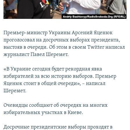
ПРИСОЕДИНЯЙТЕСЬ!
ПОБЕДИТЕЛЕЙ НЕ СУДЯТ?
КРЫМ.НЕПОКОРЕННЫЙ
ELIFBE
Премьер-министр Украины Арсений Яценюк
УКРАИНСКАЯ ПРОБЛЕМА КРЫМА
проголосовал на досрочных выборах президента,
Все сайты RFE/RL
выстояв в очереди. Об этом в своем Twitter написал
журналист Павел Шеремет.
«В Украине сегодня будет рекордная явка
избирателей за всю историю выборов. Премьер
Яценюк стоит в общей очереди», – написал
Шеремет.
Очевидцы сообщают об очередях на многих
избирательных участках в Киеве.
Досрочные президентские выборы проходят в