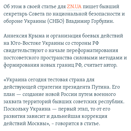
ПРИСОЕДИНЯЙТЕСЬ!
ПОБЕДИТЕЛЕЙ НЕ СУДЯТ?
Об этом в своей статье для
ZN.UA
пишет бывший
секретарь Совета по национальной безопасности и
КРЫМ.НЕПОКОРЕННЫЙ
обороне Украины (СНБО) Владимир Горбулин.
ELIFBE
Аннексия Крыма и организация боевых действий
УКРАИНСКАЯ ПРОБЛЕМА КРЫМА
на Юго-Востоке Украины со стороны РФ
Все сайты RFE/RL
свидетельствуют о начале переформатирования
постсоветского пространства силовыми методами и
формирования новых границ РФ, считает автор.
«Украина сегодня тестовая страна для
действующей стратегии президента Путина. Его
план — создание новой России путем военного
захвата территорий бывших советских республик.
Поскольку Украина — первый этап, то от его
развития зависит и дальнейшая коррекция
действий Москвы», – говорится в статье.