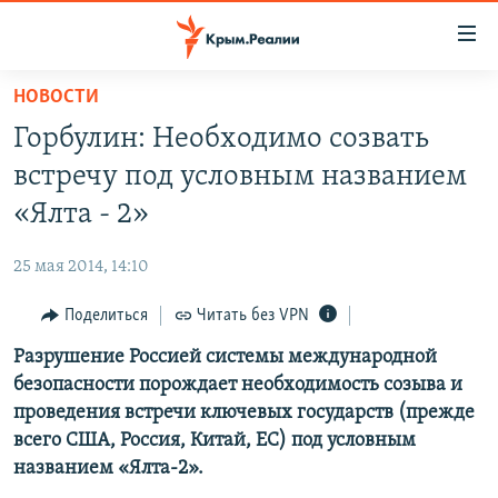
Доступность
ссылки
Вернуться
НОВОСТИ
к
НОВОСТИ
Горбулин: Необходимо созвать
основному
СПЕЦПРОЕКТЫ
содержанию
встречу под условным названием
ВОДА
Вернутся
ГРУЗ 200
«Ялта - 2»
к
ИСТОРИЯ
КАРТА ВОЕННЫХ ОБЪЕКТОВ КРЫМА
главной
25 мая 2014, 14:10
ЕЩЕ
11 ЛЕТ ОККУПАЦИИ КРЫМА. 11 ИСТОРИЙ СОПРОТИВЛЕНИЯ
навигации
Вернутся
Поделиться
Читать без VPN
РАДІО СВОБОДА
ИНТЕРАКТИВ
к
Разрушение Россией системы международной
КАК ОБОЙТИ БЛОКИРОВКУ
ИНФОГРАФИКА
поиску
безопасности порождает необходимость созыва и
ТЕЛЕПРОЕКТ КРЫМ.РЕАЛИИ
проведения встречи ключевых государств (прежде
Українською
всего США, Россия, Китай, ЕС) под условным
СОВЕТЫ ПРАВОЗАЩИТНИКОВ
Qırımtatar
названием «Ялта-2».
ПРОПАВШИЕ БЕЗ ВЕСТИ